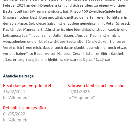
Februar 2021 an den Höhenberg kam und sich seitdem zu einem wichtigen
Bestandteil im TSV-Team entwickelt hat. Knapp 160 Zweitliga-Spiele hat
Simonsen schon bestritten und zählt damit zu den erfahrenen Torhütern in
der Spielklasse. Seit dieser Saison ist er zudem gemeinsam mit Peter Strosack
Kapitän der Mannschaft. „Christian ist eine Identifikationsfigur, Kapitän und
Leistungsträger“, lobt Trainer Julian Bauer. „Aus der Kabine ist er nicht
wegzudenken und er ist ein wichtiger Bestandteil für die Zukunft unseres
Vereins. Ich freue mich, dass er auch daran glaubt, dass wir hier noch etwas
vor uns haben“, so Bauer weiter. Handball-Geschäftsführer Björn Barthel:
„Dass er langfristig bei uns bleibt, ist ein starkes Signal.“ (
md/-oli
)
Ähnliche Beiträge
Ersatzkeeper verpflichtet
Schroven bleibt noch ein Jahr
16/02/2021
21/01/2026
In "Allgemein"
In "Allgemein"
Rehabilitation geglückt
01/05/2022
In "Allgemein"