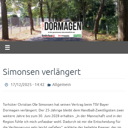
Zum
Inhalt
springen
Simonsen verlängert
17/12/2025 - 14:42
Allgemein
Torhüter Christian Ole Simonsen hat seinen Vertrag beim TSV Bayer
Dormagen verlängert. Der 25-Jährige bleibt dem Handball-Zweitligisten zwei
weitere Jahre bis zum 30. Juni 2028 erhalten. „In der Mannschaft und in der
Region fühle ich mich unfassbar wohl. Dadurch ist mir die Entscheidung für
die Verlängerung sehr leicht gefallen“, erklärte der beliebte Keeper, der im