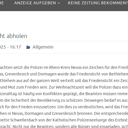
BE
ANZEIGE AUFGEBEN
KEINE ZEITUNG BEKOMMEN?
cht abholen
25 - 16:17
Allgemein
chten setzt die Polizei im Rhein-Kreis Neuss ein Zeichen für den Fried
s, Grevenbroich und Dormagen wurde das Friedenslicht von Bethlehe
thlehem aus auf der ganzen Welt verteilt soll das Friedenslicht ein Zei
nd Mut zum Frieden sein. Zur Weihnachtszeit will die Polizei dazu ei
lizeialltag ist häufig von Konflikten geprägt, die Beamten müssen imme
um die Sicherheit der Bevölkerung zu schützen. Deswegen bedarf es auc
ich für den Frieden einzusetzen. Um dies zu verdeutlichen, wird das Fri
hen in Neuss, Dormagen und Grevenbroich brennen. Die entsprechende
ette Schwellenbach von der Katholischen Polizeiseelsorge des Erzbis
racht. Nicht nur die Beamten, sondern alle Bürger sind eingeladen, sic