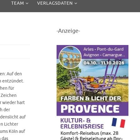
TEAM
VERLAGSDATEN
-Anzeige-
en: Auf den
m entzündet.
chen für
n Zeichen
r wieder hart
h der
edenslicht auf
n Lichter
tums Köln auf
h das