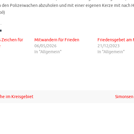
in den Polizeiwachen abzuholen und mit einer eigenen Kerze mit nach 
li
)
e
s Zeichen für
Mitwandern für Frieden
Friedensgebet am 
e
06/05/2026
21/12/2023
In "Allgemein"
In "Allgemein"
he im Kreisgebiet
Simonsen