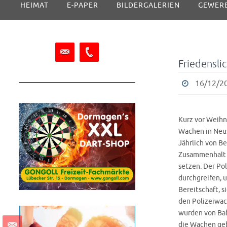
HEIMAT
E-PAPER
BILDERGALERIEN
GEWER
Inhalt
springen
Friedensli
16/12/20
Kurz vor Weihna
Wachen in Neus
Jährlich von Be
Zusammenhalt u
setzen. Der Po
durchgreifen, 
Bereitschaft, s
den Polizeiwac
wurden von Bab
die Wachen geb