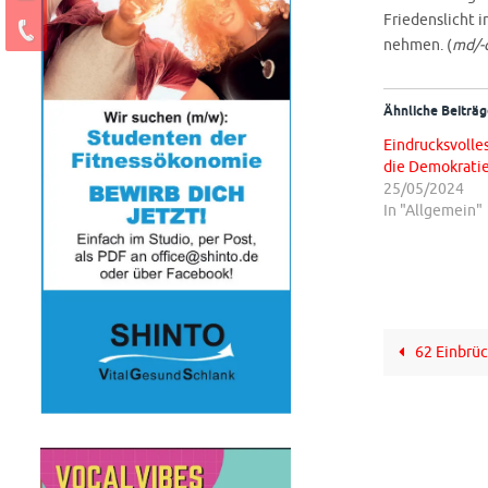
Friedenslicht 
nehmen. (
md/-o
Ähnliche Beiträg
Eindrucksvolle
die Demokrati
25/05/2024
In "Allgemein"
62 Einbrüc