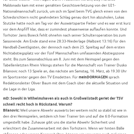
Maldonado kam mit einer genähten Gesichtsverletzung von der U21-
Nationalmannschaft zurück, um sich im Spiel beim TVG gleich einen von den
Schiedsrichtern nicht geahndeten Schlag genau dort hin abzuholen, Lukas
Stutzke hatte noch am Tag vor der Auswärtspartie Fieber und es war erst kurz
vor dem Anpfiff klar, dass er zumindest phasenweise auflaufen konnte. Und
Torhüter Janis Boieck fehlt ohnehin nach seiner Schulteroperation bis zum
Saisonende. Am Ende stand eine 28:33-Niederlage (Halbzeit 13:16) für den
Handball-Zweitligisten, der dennoch nach dem 25. Spieltag auf dem ersten
Nichtabstiegsplatz vor der fünf Mannschaften umfassenden Abstiegszone
steht. Bis zum Saisonabschluss am 8. Juni mit dem Heimspiel gegen den
Tabellenletzten Rhein Vikings stehen für die Mannschaft von Trainer Dusko
Bilanovic noch 13 Spiele an, das nächste am Samstag, 16. März, ab 19.30 Uhr
im Sportcenter gegen den TV Emsdetten. Für
meinDORMAGEN
sprach
Redaktionsleiter Oliver Baum mit dem Coach über die aktuelle Situation und
die Lage in der Liga.
mD: Sowohl in Wilhelmshaven als auch in Großwallstadt geriet der TSV
schnell recht hoch in Rückstand. Warum?
Bilanovic:
Weil unsere Abwehr auswärts bei weitem nicht so stabil ist wie in
den drei Heimspielen, seitdem ich hier Trainer bin und auf die 6:0-Formation
umgestellt habe. Zuhause gibt uns die starke Abwehr Sicherheit und
erleichtert die Zusammenarbeit mit den Torhütern. Wenn wir hinten Bälle