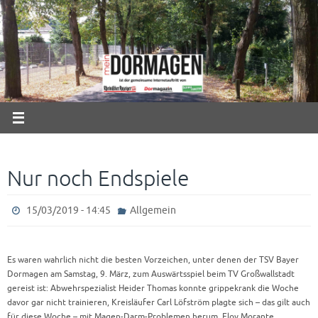
Zum
Inhalt
springen
Nur noch Endspiele
15/03/2019 - 14:45
Allgemein
Es waren wahrlich nicht die besten Vorzeichen, unter denen der TSV Bayer
Dormagen am Samstag, 9. März, zum Auswärtsspiel beim TV Großwallstadt
gereist ist: Abwehrspezialist Heider Thomas konnte grippekrank die Woche
davor gar nicht trainieren, Kreisläufer Carl Löfström plagte sich – das gilt auch
für diese Woche – mit Magen-Darm-Problemen herum, Eloy Morante