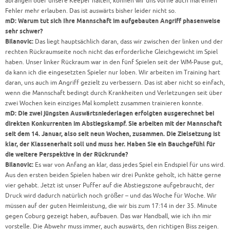
abfangen oder unsere Keeper halten, können wir uns vorne auch mal einen
Fehler mehr erlauben. Das ist auswärts bisher leider nicht so.
mD: Warum tut sich Ihre Mannschaft im aufgebauten Angriff phasenweise
sehr schwer?
Bilanovic:
Das liegt hauptsächlich daran, dass wir zwischen der linken und der
rechten Rückraumseite noch nicht das erforderliche Gleichgewicht im Spiel
haben. Unser linker Rückraum war in den fünf Spielen seit der WM-Pause gut,
da kann ich die eingesetzten Spieler nur loben. Wir arbeiten im Training hart
daran, uns auch im Angriff gezielt zu verbessern. Das ist aber nicht so einfach,
wenn die Mannschaft bedingt durch Krankheiten und Verletzungen seit über
zwei Wochen kein einziges Mal komplett zusammen trainieren konnte.
mD: Die zwei jüngsten Auswärtsniederlagen erfolgten ausgerechnet bei
direkten Konkurrenten im Abstiegskampf. Sie arbeiten mit der Mannschaft
seit dem 14. Januar, also seit neun Wochen, zusammen. Die Zielsetzung ist
klar, der Klassenerhalt soll und muss her. Haben Sie ein Bauchgefühl für
die weitere Perspektive in der Rückrunde?
Bilanovic:
Es war von Anfang an klar, dass jedes Spiel ein Endspiel für uns wird.
Aus den ersten beiden Spielen haben wir drei Punkte geholt, ich hätte gerne
vier gehabt. Jetzt ist unser Puffer auf die Abstiegszone aufgebraucht, der
Druck wird dadurch natürlich noch größer – und das Woche für Woche. Wir
müssen auf der guten Heimleistung, die wir bis zum 17:14 in der 35. Minute
gegen Coburg gezeigt haben, aufbauen. Das war Handball, wie ich ihn mir
vorstelle. Die Abwehr muss immer, auch auswärts, den richtigen Biss zeigen.