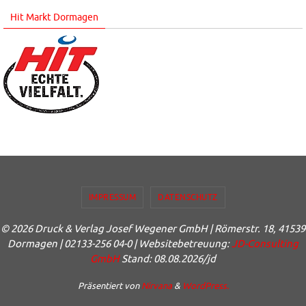
Hit Markt Dormagen
IMPRESSUM
DATENSCHUTZ
© 2026 Druck & Verlag Josef Wegener GmbH | Römerstr. 18, 41539
Dormagen | 02133-256 04-0 | Websitebetreuung:
JD-Consulting
GmbH
Stand: 08.08.2026/jd
Präsentiert von
Nirvana
&
WordPress.