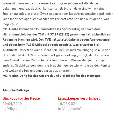
Wenn wir dann auch vorne unser Leistungsvermögen auf die Platte
bekommen und das deutlich konstanter als bisher, dann sind wir in keinem
Spiel chancenlos. In dieser Zweiten Liga ist die Tagesform entscheidend, jeder
kann jeden schlagen. Wir werden weiter hart arbeiten und alles geben, was
möglich ist.
mD: Heute kommt der TV Emsdetten ins Sportcenter, der nach dem
Hinrundenspiel, das der TSV mit 37:29 (22:12) gewonnen hat, sicherlich auf
Revanche brennen wird. Der TVE hat zuletzt daheim gegen Aue gewonnen
und davor beim TuS N-Lübbecke remis gespielt. Was erwarten Sie?
Bilanovic:
Emsdetten wird auf das Spiel bei uns maximal hungrig sein. In der
Hinrunde hat der TSV eine traumhaft gute Leistung gezeigt, der TVE war an
dem Abend in allen Mannschaftsteilen schwach. Die werden jetzt ein ganz
anderes Gesicht zeigen, denn sie brauchen genau wie wir die beiden Punkte
und wollen die Hinrundenniederlage ausmerzen.
mD: Vielen Dank für das Gespräch und viel Erfolg für das Heimspiel!
Ähnliche Beiträge
Blackout vor der Pause
Ersatzkeeper verpflichtet
29/04/2019
16/02/2021
In "Allgemein"
In "Allgemein"