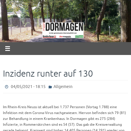
Zum
Inhalt
springen
Inzidenz runter auf 130
04/05/2021 - 18:15
Allgemein
Im Rhein-Kreis Neuss ist aktuell bei 1.737 Personen (Vortag 1.788) eine
Infektion mit dem Corona-Virus nachgewiesen. Hiervon befinden sich 79 (81)
zur Behandlung in einem Krankenhaus. In Dormagen gibt es 275 (284)
Infizierte, in Rommerskirchen sind es 54 (57). Das gab die Kreisverwaltung
gerade bekannt. Kreisweit sind bisher 14.405 Personen (14.291) wieder von