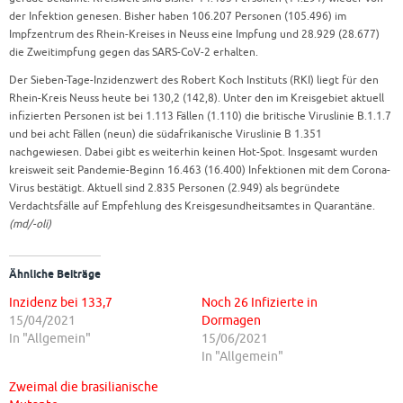
der Infektion genesen. Bisher haben 106.207 Personen (105.496) im
Impfzentrum des Rhein-Kreises in Neuss eine Impfung und 28.929 (28.677)
die Zweitimpfung gegen das SARS-CoV-2 erhalten.
Der Sieben-Tage-Inzidenzwert des Robert Koch Instituts (RKI) liegt für den
Rhein-Kreis Neuss heute bei 130,2 (142,8). Unter den im Kreisgebiet aktuell
infizierten Personen ist bei 1.113 Fällen (1.110) die britische Viruslinie B.1.1.7
und bei acht Fällen (neun) die südafrikanische Viruslinie B 1.351
nachgewiesen. Dabei gibt es weiterhin keinen Hot-Spot. Insgesamt wurden
kreisweit seit Pandemie-Beginn 16.463 (16.400) Infektionen mit dem Corona-
Virus bestätigt. Aktuell sind 2.835 Personen (2.949) als begründete
Verdachtsfälle auf Empfehlung des Kreisgesundheitsamtes in Quarantäne.
(md/-oli)
Ähnliche Beiträge
Inzidenz bei 133,7
Noch 26 Infizierte in
15/04/2021
Dormagen
In "Allgemein"
15/06/2021
In "Allgemein"
Zweimal die brasilianische