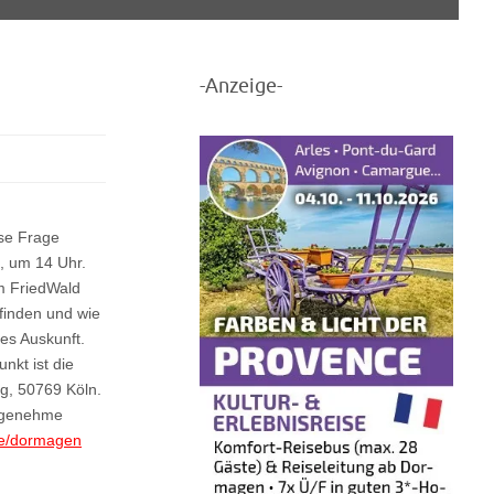
-Anzeige-
se Frage
, um 14 Uhr.
m FriedWald
 finden und wie
es Auskunft.
nkt ist die
eg, 50769 Köln.
angenehme
de/dormagen