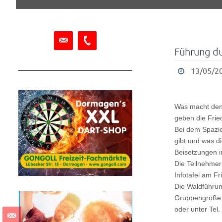
springen
Führung d
13/05/20
Was macht den 
geben die Frie
Bei dem Spazie
gibt und was d
Beisetzungen i
Die Teilnehmer 
Infotafel am F
Die Waldführun
Gruppengröße 
oder unter Tel