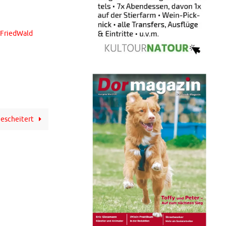
 FriedWald
gescheitert