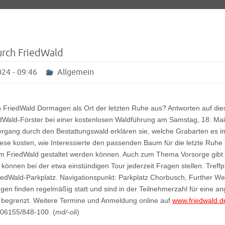
urch FriedWald
24 - 09:46
Allgemein
FriedWald Dormagen als Ort der letzten Ruhe aus? Antworten auf die
dWald-Förster bei einer kostenlosen Waldführung am Samstag, 18. Mai
rgang durch den Bestattungswald erklären sie, welche Grabarten es i
iese kosten, wie Interessierte den passenden Baum für die letzte Ruhe
m FriedWald gestaltet werden können. Auch zum Thema Vorsorge gibt 
können bei der etwa einstündigen Tour jederzeit Fragen stellen. Treffpu
riedWald-Parkplatz. Navigationspunkt: Parkplatz Chorbusch, Further W
gen finden regelmäßig statt und sind in der Teilnehmerzahl für eine 
begrenzt. Weitere Termine und Anmeldung online auf
www.friedwald.
. 06155/848-100. (
md/-oli
)