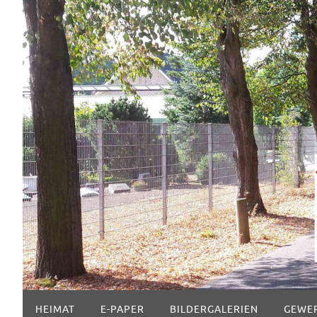
Zum
Inhalt
springen
Zum
HEIMAT
E-PAPER
BILDERGALERIEN
GEWE
Inhalt