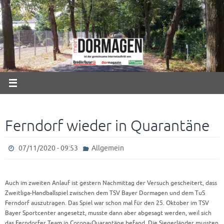
Zum
Inhalt
springen
Ferndorf wieder in Quarantäne
07/11/2020 - 09:53
Allgemein
Auch im zweiten Anlauf ist gestern Nachmittag der Versuch gescheitert, dass
Zweitliga-Handballspiel zwischen dem TSV Bayer Dormagen und dem TuS
Ferndorf auszutragen. Das Spiel war schon mal für den 25. Oktober im TSV
Bayer Sportcenter angesetzt, musste dann aber abgesagt werden, weil sich
das Ferndorfer Team in Corona-Quarantäne befand. Die Siegerländer mussten