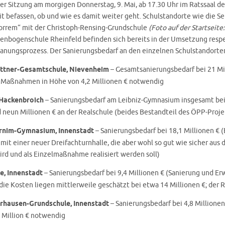
ner Sitzung am morgigen Donnerstag, 9. Mai, ab 17.30 Uhr im Ratssaal d
t befassen, ob und wie es damit weiter geht. Schulstandorte wie die S
orrem“ mit der Christoph-Rensing-Grundschule
(Foto auf der Startseite
nbogenschule Rheinfeld befinden sich bereits in der Umsetzung resp
Planungsprozess. Der Sanierungsbedarf an den einzelnen Schulstandorte
ttner-Gesamtschule, Nievenheim
– Gesamtsanierungsbedarf bei 21 Mil
nd Maßnahmen in Höhe von 4,2 Millionen € notwendig
Hackenbroich
– Sanierungsbedarf am Leibniz-Gymnasium insgesamt be
d neun Millionen € an der Realschule (beides Bestandteil des ÖPP-Proje
rnim-Gymnasium, Innenstadt
– Sanierungsbedarf bei 18,1 Millionen € 
mit einer neuer Dreifachturnhalle, die aber wohl so gut wie sicher aus
ird und als Einzelmaßnahme realisiert werden soll)
e, Innenstadt
– Sanierungsbedarf bei 9,4 Millionen € (Sanierung und E
 die Kosten liegen mittlerweile geschätzt bei etwa 14 Millionen €;
der 
hausen-Grundschule, Innenstadt
– Sanierungsbedarf bei 4,8 Millionen
e Million € notwendig