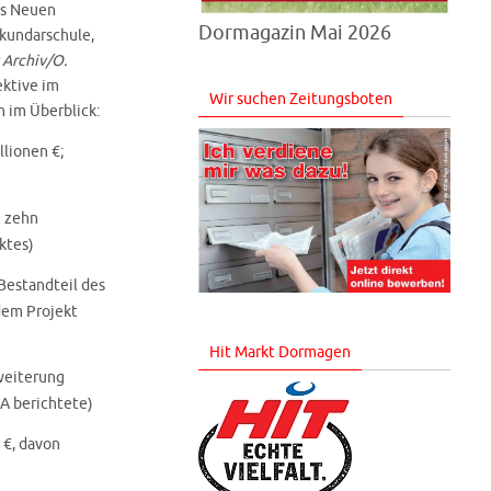
es Neuen
Dormagazin Mai 2026
ekundarschule,
: Archiv/O.
ektive im
Wir suchen Zeitungsboten
n im Überblick:
lionen €;
i zehn
ktes)
(Bestandteil des
 dem Projekt
Hit Markt Dormagen
rweiterung
RA berichtete
)
 €, davon