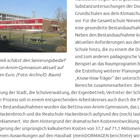
Substanzuntersuchungen der D
Grundschulen aus dem Klimaschu
vor. Für die Gesamtschule Niev
eine gesonderte Bestandsaufna
Neben den Bestandsaufnahme 
aktuellen Anforderungen aus de
Schule hinzu, die zu einem die Di
und zum anderen pädagogische 
ieb schätzt den Sanierungsbedarf
Beispiel an das Raumprogramm be
on-Arnim-Gymnasium aktuell auf
die Erstellung weiterer Planunge
en Euro. (Foto: Archiv/O. Baum)
„Know-How-Träger“ der untersch
Bereiche zusammenarbeiten: die 
rung der Stadt, die Schulverwaltung, der Eigenbetrieb, Vertreter der Sc
r Prozess soll in einem entsprechenden Arbeitskreises auch durch die P
n Bestandsaufnahmen wurden das Bettina-von-Arnim-Gymnasium, das L
ackenbroich und die Realschule Hackenbroich aufgrund des (noch) la
eklammert. Vor dem Hintergrund der dramatischen Kostenentwicklung
gerung der ursprünglich kalkulierten Kosten von 37,7 auf 71,1 Millionen
enen Auswirkungen auf den Haushalt (meinDORMAGEN berichtete) wird