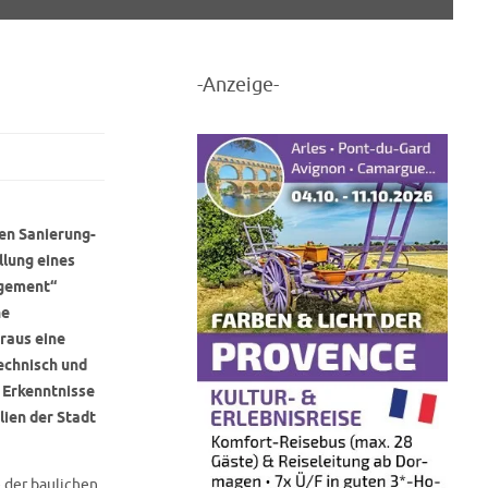
-Anzeige-
en Sanierung-
llung eines
agement“
he
raus eine
echnisch und
 Erkenntnisse
lien der Stadt
 der baulichen