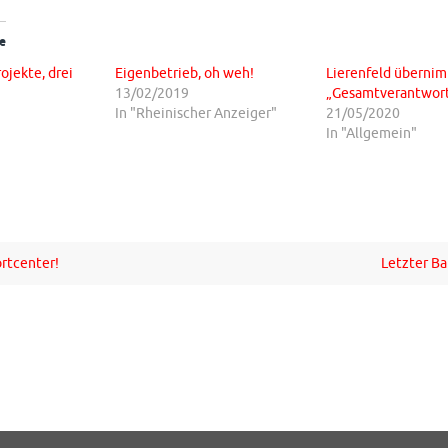
e
ojekte, drei
Eigenbetrieb, oh weh!
Lierenfeld überni
13/02/2019
„Gesamtverantwor
In "Rheinischer Anzeiger"
21/05/2020
In "Allgemein"
ortcenter!
Letzter B