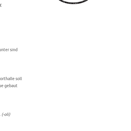
€
unter sind
rthalle soll
eue gebaut
.
(-oli)