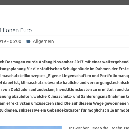
illionen Euro
19 - 06:00
Allgemein
ieb Dormagen wurde Anfang November 2017 mit einer weitergehend
tungsplanung für die städtischen Schulgebäude im Rahmen der Erste
limaschutzteilkonzeptes „Eigene Liegenschaften und Portfolioman
el dabei ist, klimaschutzrelevante bauliche und versorgungstechnisc
n von Gebäuden aufzudecken, Investitionskosten zu ermitteln und da
ung abzuleiten, welche Klimaschutz- und Sanierungsmaßnahmen t
h am effektivsten umzusetzen sind. Die auf diesem Wege gewonnenen
zu dienen, sukzessive ein Gebäudekataster für möglichst alle Immobi
Inzwischen liegen die Ergebnisse