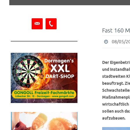
springen
Fast 160 M
08/05/20
Der Eigenbetr
und Instandhal
stadtweiten K
beauftragt. Zi
Schwachstelle
Maßnahmenplan
wirtschaftlic
sollen auch da
aufzubauen.