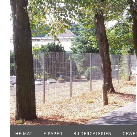
Zum
Inhalt
springen
Zum
HEIMAT
E-PAPER
BILDERGALERIEN
GEWE
Inhalt