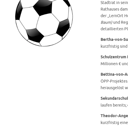
Stadtrat in sei
Rathauses dami
der „LernOrt H
Baum)
und Rege
detaillierten 
Bertha-von-Su
kurzfristig si
Schulzentrum 
Millionen € un
Bettina-von-A
ÖPP-Projektes 
herausgelöst w
Sekundarschul
laufen bereits;
Theodor-Anger
kurzfristig ein