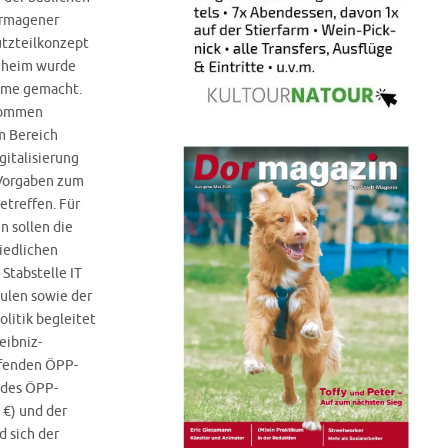
ormagener
tzteilkonzept
enheim wurde
hme gemacht.
kommen
m Bereich
gitalisierung
Vorgaben zum
treffen. Für
n sollen die
iedlichen
Stabstelle IT
hulen sowie der
olitik begleitet
eibniz-
ufenden ÖPP-
 des ÖPP-
 €) und der
 sich der