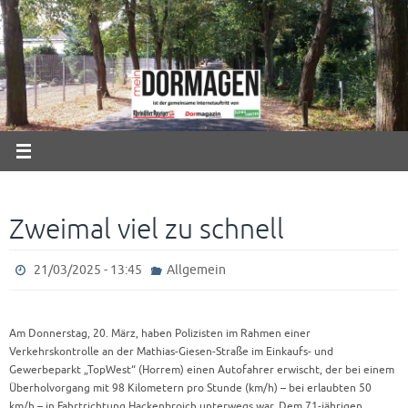
Zum
Inhalt
springen
Zweimal viel zu schnell
21/03/2025 - 13:45
Allgemein
Am Donnerstag, 20. März, haben Polizisten im Rahmen einer
Verkehrskontrolle an der Mathias-Giesen-Straße im Einkaufs- und
Gewerbeparkt „TopWest“ (Horrem) einen Autofahrer erwischt, der bei einem
Überholvorgang mit 98 Kilometern pro Stunde (km/h) – bei erlaubten 50
km/h – in Fahrtrichtung Hackenbroich unterwegs war. Dem 71-jährigen