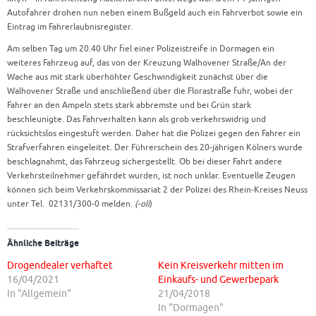
Autofahrer drohen nun neben einem Bußgeld auch ein Fahrverbot sowie ein
Eintrag im Fahrerlaubnisregister.
Am selben Tag um 20.40 Uhr fiel einer Polizeistreife in Dormagen ein
weiteres Fahrzeug auf, das von der Kreuzung Walhovener Straße/An der
Wache aus mit stark überhöhter Geschwindigkeit zunächst über die
Walhovener Straße und anschließend über die Florastraße fuhr, wobei der
Fahrer an den Ampeln stets stark abbremste und bei Grün stark
beschleunigte. Das Fahrverhalten kann als grob verkehrswidrig und
rücksichtslos eingestuft werden. Daher hat die Polizei gegen den Fahrer ein
Strafverfahren eingeleitet. Der Führerschein des 20-jährigen Kölners wurde
beschlagnahmt, das Fahrzeug sichergestellt. Ob bei dieser Fahrt andere
Verkehrsteilnehmer gefährdet wurden, ist noch unklar. Eventuelle Zeugen
können sich beim Verkehrskommissariat 2 der Polizei des Rhein-Kreises Neuss
unter Tel. 02131/300-0 melden.
(-oli
)
Ähnliche Beiträge
Drogendealer verhaftet
Kein Kreisverkehr mitten im
16/04/2021
Einkaufs- und Gewerbepark
In "Allgemein"
21/04/2018
In "Dormagen"