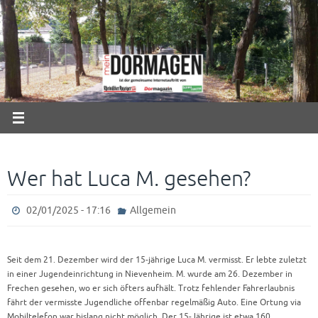
Zum
Inhalt
springen
Wer hat Luca M. gesehen?
02/01/2025 - 17:16
Allgemein
Seit dem 21. Dezember wird der 15-jährige Luca M. vermisst. Er lebte zuletzt
in einer Jugendeinrichtung in Nievenheim. M. wurde am 26. Dezember in
Frechen gesehen, wo er sich öfters aufhält. Trotz fehlender Fahrerlaubnis
fährt der vermisste Jugendliche offenbar regelmäßig Auto. Eine Ortung via
Mobiltelefon war bislang nicht möglich. Der 15-Jährige ist etwa 160