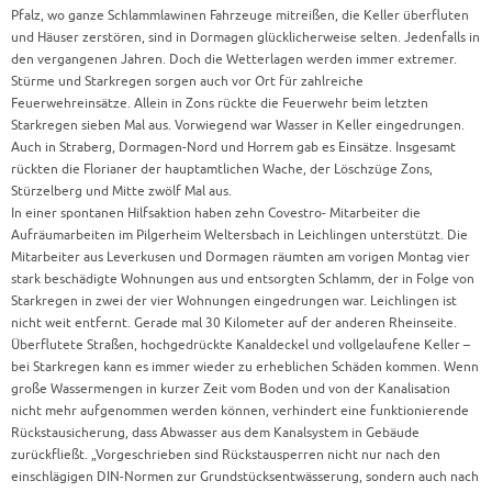
Pfalz, wo ganze Schlammlawinen Fahrzeuge mitreißen, die Keller überfluten
und Häuser zerstören, sind in Dormagen glücklicherweise selten. Jedenfalls in
den vergangenen Jahren. Doch die Wetterlagen werden immer extremer.
Stürme und Starkregen sorgen auch vor Ort für zahlreiche
Feuerwehreinsätze. Allein in Zons rückte die Feuerwehr beim letzten
Starkregen sieben Mal aus. Vorwiegend war Wasser in Keller eingedrungen.
Auch in Straberg, Dormagen-Nord und Horrem gab es Einsätze. Insgesamt
rückten die Florianer der hauptamtlichen Wache, der Löschzüge Zons,
Stürzelberg und Mitte zwölf Mal aus.
In einer spontanen Hilfsaktion haben zehn Covestro- Mitarbeiter die
Aufräumarbeiten im Pilgerheim Weltersbach in Leichlingen unterstützt. Die
Mitarbeiter aus Leverkusen und Dormagen räumten am vorigen Montag vier
stark beschädigte Wohnungen aus und entsorgten Schlamm, der in Folge von
Starkregen in zwei der vier Wohnungen eingedrungen war. Leichlingen ist
nicht weit entfernt. Gerade mal 30 Kilometer auf der anderen Rheinseite.
Überflutete Straßen, hochgedrückte Kanaldeckel und vollgelaufene Keller –
bei Starkregen kann es immer wieder zu erheblichen Schäden kommen. Wenn
große Wassermengen in kurzer Zeit vom Boden und von der Kanalisation
nicht mehr aufgenommen werden können, verhindert eine funktionierende
Rückstausicherung, dass Abwasser aus dem Kanalsystem in Gebäude
zurückfließt. „Vorgeschrieben sind Rückstausperren nicht nur nach den
einschlägigen DIN-Normen zur Grundstücksentwässerung, sondern auch nach