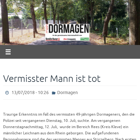
Zum
Inhalt
springen
Vermisster Mann ist tot
13/07/2018 - 10:26
Dormagen
Traurige Erkenntnis im Fall des vermissten 49-jährigen Dormageners, den die
Polizei seit vergangenen Dienstag, 10. Juli, suchte. Am vergangenen
Donnerstagnachmittag, 12. Juli, wurde im Bereich Rees (Kreis Kleve) ein
männlicher Leichnam aus dem Rhein geborgen. Die aufgefundenen
Personalpapiere sind die des vermissten Mannes aus Stürzelberg. Nach ersten