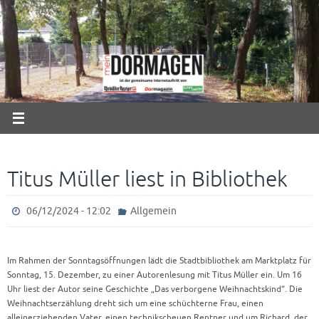
Zum
Inhalt
springen
Titus Müller liest in Bibliothek
06/12/2024 - 12:02
Allgemein
Im Rahmen der Sonntagsöffnungen lädt die Stadtbibliothek am Marktplatz für
Sonntag, 15. Dezember, zu einer Autorenlesung mit Titus Müller ein. Um 16
Uhr liest der Autor seine Geschichte „Das verborgene Weihnachtskind“. Die
Weihnachtserzählung dreht sich um eine schüchterne Frau, einen
alleinerziehenden Vater, einen technikscheuen Rentner und um Richard, der