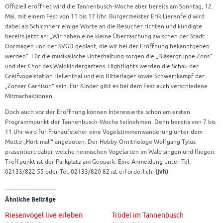
Offiziell eröffnet wird die
Tannenbusch
-Woche aber bereits am Sonntag, 12.
Mai, mit einem Fest von 11 bis 17 Uhr. Bürgermeister Erik Lierenfeld wird
dabei als Schirmherr einige Worte an die Besucher richten und kündigte
bereits jetzt an: „Wir haben eine kleine Überraschung zwischen der Stadt
Dormagen und der SVGD geplant, die wir bei der Eröffnung bekanntgeben
werden“. Für die musikalische Unterhaltung sorgen die „Bläsergruppe Zons“
und der Chor des Waldkindergartens. Hightlights werden die Schau der
Greifvogelstation Hellenthal und ein Ritterlager sowie Schwertkampf der
„Zonser Garnison“ sein. Für Kinder gibt es bei dem Fest auch verschiedene
Mitmachaktionen.
Doch auch vor der Eröffnung können Interessierte schon am ersten
Programmpunkt der Tannenbusch-Woche teilnehmen. Denn bereits von 7 bis
11 Uhr wird für Frühaufsteher eine Vogelstimmenwanderung unter dem
Motto „Hört mal!“ angeboten. Der Hobby-Ornithologe Wolfgang Tylus
präsentiert dabei, welche heimischen Vogelarten im Wald singen und fliegen.
Treffpunkt ist der Parkplatz am Geopark. Eine Anmeldung unter Tel.
02133/822 55 oder Tel. 02133/820 82 ist erforderlich.
(jvh)
Ähnliche Beiträge
Riesenvögel live erleben
Trödel im Tannenbusch