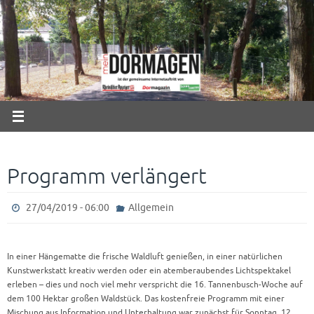
Zum
Inhalt
springen
Programm verlängert
27/04/2019 - 06:00
Allgemein
In einer Hängematte die frische Waldluft genießen, in einer natürlichen
Kunstwerkstatt kreativ werden oder ein atemberaubendes Lichtspektakel
erleben – dies und noch viel mehr verspricht die 16. Tannenbusch-Woche auf
dem 100 Hektar großen Waldstück. Das kostenfreie Programm mit einer
Mischung aus Information und Unterhaltung war zunächst für Sonntag, 12.