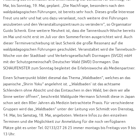
Mai, bis Sonntag, 19. Mai, geplant. „Die Nachfrage, besonders nach den
waldpädagogischen Führungen, ist bereits sehr hoch. Dieses große Interesse
freut uns sehr und hat uns dazu veranlasst, noch weitere drei Führungen
anzubieten und den Veranstaltungszeitraum zu verändern“, so Organisator
Guido Schenk. Eine weitere Neuheit ist, dass die Tannenbusch-Woche bereits
im Mai und nicht erst im Juli vor den Sommerferien ausgerichtet wird. Auch
dieser Terminverschiebung ist laut Schenk die große Resonanz auf die
waldpädagogischen Führungen geschuldet. Veranstaltet wird die Tannebusch-
Woche von der Stadtbad- und Verkehrsgesellschaft Dormagen (SVGD) mbH
mit der Schutzgemeinschaft Deutscher Wald (SWD) Dormagen. Das
SCHAUFENSTER zum Sonntag begleitet die Erlebniswoche als Medienpartner.
Einen Schwerpunkt bildet diesmal das Thema „Waldbaden“, welches an das
japanische „Shirin Yoku“ angelehnt ist. „,Waldbaden’ ist das achtsame
Schlendern ohne Absicht und das Eintauchen in den Wald, bei dem wir alle
Sinne weiter öffnen“, beschreibt Waldguide Hermann Schmidt diese in Japan
schon seit den 80er Jahren als Medizin betrachtete Praxis. Für verschiedene
Gruppen wird das „Waldbaden“ unter der Leitung von Schmidt von Dienstag,
14. Mai, bis Samstag, 18. Mai, angeboten. Weitere Infos zu den einzelnen
Terminen und die Möglichkeit zur Anmeldung für die noch verfügbaren
Plätze gibt es unter Tel. 02133/27 26 25 immer montags bis freitags von 9 bis
13 Uhr.