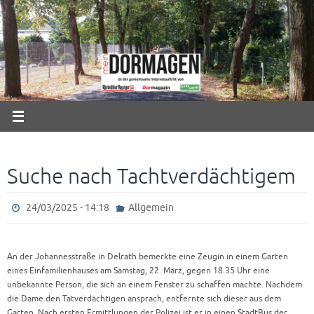
Zum
Inhalt
springen
Suche nach Tachtverdächtigem
24/03/2025 - 14:18
Allgemein
An der Johannesstraße in Delrath bemerkte eine Zeugin in einem Garten
eines Einfamilienhauses am Samstag, 22. März, gegen 18.35 Uhr eine
unbekannte Person, die sich an einem Fenster zu schaffen machte. Nachdem
die Dame den Tatverdächtigen ansprach, entfernte sich dieser aus dem
Garten. Nach ersten Ermittlungen der Polizei ist er in einen StadtBus der