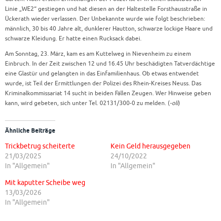
Linie „WE2“ gestiegen und hat diesen an der Haltestelle Forsthausstraße in
Ückerath wieder verlassen. Der Unbekannte wurde wie folgt beschrieben:
männlich, 30 bis 40 Jahre alt, dunklerer Hautton, schwarze lockige Haare und
schwarze Kleidung. Er hatte einen Rucksack dabei.
Am Sonntag, 23. März, kam es am Kuttelweg in Nievenheim zu einem
Einbruch. In der Zeit zwischen 12 und 16.45 Uhr beschädigten Tatverdächtige
eine Glastür und gelangten in das Einfamilienhaus. Ob etwas entwendet
wurde, ist Teil der Ermittlungen der Polizei des Rhein-Kreises Neuss. Das
Kriminalkommissariat 14 sucht in beiden Fällen Zeugen. Wer Hinweise geben
kann, wird gebeten, sich unter Tel. 02131/300-0 zu melden. (
-oli
)
Ähnliche Beiträge
Trickbetrug scheiterte
Kein Geld herausgegeben
21/03/2025
24/10/2022
In "Allgemein"
In "Allgemein"
Mit kaputter Scheibe weg
13/03/2026
In "Allgemein"