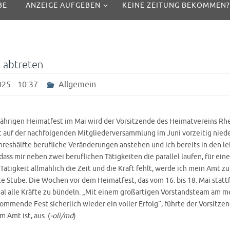
BE
ANZEIGE AUFGEBEN
KEINE ZEITUNG BEKOMMEN?
 abtreten
25 - 10:37
Allgemein
ährigen Heimatfest im Mai wird der Vorsitzende des Heimatvereins Rh
t auf der nachfolgenden Mitgliederversammlung im Juni vorzeitig niede
hreshälfte berufliche Veränderungen anstehen und ich bereits in den 
ass mir neben zwei beruflichen Tätigkeiten die parallel laufen, für ein
ätigkeit allmählich die Zeit und die Kraft fehlt, werde ich mein Amt z
rte Stube. Die Wochen vor dem Heimatfest, das vom 16. bis 18. Mai statt
al alle Kräfte zu bündeln. „Mit einem großartigen Vorstandsteam am m
ommende Fest sicherlich wieder ein voller Erfolg“, führte der Vorsitzen
m Amt ist, aus. (
-oli/md
)