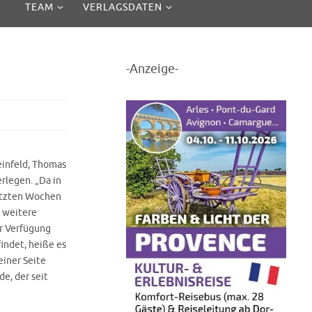
TEAM
VERLAGSDATEN
-Anzeige-
einfeld, Thomas
rlegen. „Da in
letzten Wochen
e weitere
ur Verfügung
findet, heiße es
einer Seite
de, der seit