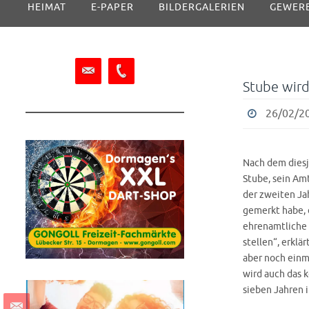
HEIMAT
E-PAPER
BILDERGALERIEN
GEWER
Inhalt
springen
Stube wird
26/02/20
Nach dem diesj
Stube, sein Am
der zweiten Ja
gemerkt habe, d
ehrenamtliche T
stellen“, erklä
aber noch einm
wird auch das k
sieben Jahren i