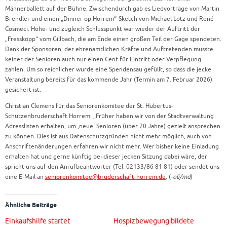
Männerballett auf der Bühne. Zwischendurch gab es Liedvorträge von Martin
Brendler und einen „Dinner op Horrem“-Sketch von Michael Lotz und René
Cosmeci. Höhe- und zugleich Schlusspunkt war wieder der Auftritt der
„Fressköpp“ vom Gillbach, die am Ende einen großen Teil der Gage spendeten.
Dank der Sponsoren, der ehrenamtlichen Kräfte und Auftretenden musste
keiner der Senioren auch nur einen Cent für Eintritt oder Verpflegung
zahlen. Um so reichlicher wurde eine Spendensau gefüllt, so dass die jecke
Veranstaltung bereits für das kommende Jahr (Termin am 7. Februar 2026)
gesichert ist.
Christian Clemens für das Seniorenkomitee der St. Hubertus-
Schützenbruderschaft Horrem: „Früher haben wir von der Stadtverwaltung
Adresslisten erhalten, um ,neue‘ Senioren (über 70 Jahre) gezielt ansprechen
zu können. Dies ist aus Datenschutzgründen nicht mehr möglich, auch von
Anschriftenänderungen erfahren wir nicht mehr. Wer bisher keine Einladung
erhalten hat und gerne künftig bei dieser jecken Sitzung dabei wäre, der
spricht uns auf den Anrufbeantworter (Tel. 02133/86 81 81) oder sendet uns
eine E-Mail an
seniorenkomitee@bruderschaft-horrem.de
. (
-oli/md
)
Ähnliche Beiträge
Einkaufshilfe startet
Hospizbewegung bildete