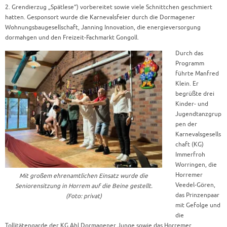
2. Grendierzug „Spätlese“) vorbereitet sowie viele Schnittchen geschmiert
hatten. Gesponsort wurde die Karnevalsfeier durch die Dormagener
Wohnungsbaugesellschaft, Janning Innovation, die energieversorgung
dormahgen und den Freizeit-Fachmarkt Gongoll.
Durch das
Programm
führte Manfred
Klein. Er
begrüßte drei
Kinder- und
Jugendtanzgrup
pen der
Karnevalsgesells
chaft (KG)
Immerfroh
Worringen, die
Horremer
Mit großem ehrenamtlichen Einsatz wurde die
Veedel-Gören,
Seniorensitzung in Horrem auf die Beine gestellt.
das Prinzenpaar
(Foto: privat)
mit Gefolge und
die
Tollitätengarde der KG Ahl Dormagener Junge sowie das Horremer