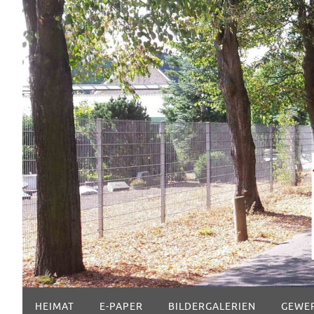
Zum
Inhalt
springen
Zum
HEIMAT
E-PAPER
BILDERGALERIEN
GEWE
Inhalt