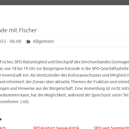
de mit Fischer
25 - 06:00
Allgemein
 Fischer, SPD-Ratsmitglied und Deichgräf des Deichverbandes Dormagen
i, von 18 bis 19 Uhr zur Bürgersprechstunde in die SPD-Geschäftsstelle
r Innenstadt ein. Als Vorsitzender des Kulturausschusses und Mitglied 
and informiert der Zonser über aktuelle Themen der Fraktion und nimmt 
ngen und Hinweise aus der Bürgerschaft. Eine Anmeldung ist nicht nöti
beikommen kann, hat die Möglichkeit, während der Sprechzeit unter Te
zunehmen. (-oli)
e
räch
SPD kontert Saysay-Kritik
SPD sagt Sommerfe