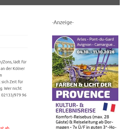
-Anzeige-
/Zons, lädt für
 an der Kölner
im
sich Zeit für
g. Wer nicht
l. 02133/979 96
st ab