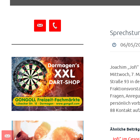
springen
Sprechstun
06/05/20
Joachim „Jofi“
Mittwoch, 7. Ma
Straße 93 in de
Fraktionsvorst
Fragen, Anregu
persönlich vor
88 Kontakt auf
Ähnliche Beiträg
„Jofi“ im Gesp