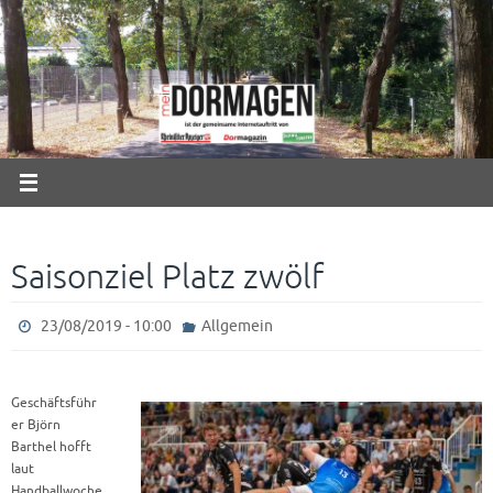
Zum
Inhalt
springen
Saisonziel Platz zwölf
23/08/2019 - 10:00
Allgemein
Geschäftsführ
er Björn
Barthel hofft
laut
Handballwoche