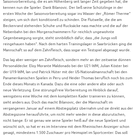
Saisonvorbereitung, die es am Höhenberg seit langer Zeit gegeben hat, die
kennen nun die Spieler. Dank Bilanovic. Der ließ seine Schützlinge in der
ersten Woche der Saisonvorbereitung sogar ins Wasser der „Römer Therme“
steigen, um sich dort konditionell zu schinden. Die Flutwelle, die die am
Beckenrand stehenden Schuhe und Rucksäcke nass machte und die auf der
Nebenbahn bei den Morgenschwimmern für reichlich ungewohnte
Gegenbewegung sorgte, steht sinnbildlich dafür, dass „die Jungs voll
reingehauen haben“. Nach dem harten Trainingslager in Saarbrücken ging die
Mannschaft so auf dem Zahnfleisch, dass sogar ein Testspiel abgesagt wurde.
Das lag aber weniger am Zahnfleisch, sondern mehr an der zeitweise dünnen
Personaldecke: Eloy Morante Maldonado bei der U21-WM, Julian Köster bei
der U19-WM, Ian und Patrick Hüter mit der US-Nationalmannschaft bei den
Panamerikanischen Spielen in Peru und Heider Thomas beruflich noch bis zum
Ende dieses Monats in Kanada. Dazu die eine oder andere alte oder auch
neue Verletzung. Eine störungsfreie Vorbereitung im Hinblick darauf,
wenigstens eine Woche mit dem kompletten Kader trainieren zu können,
sieht anders aus. Doch das macht Bilanovic, der die Mannschaft im
vergangenen Januar auf einem Abstiegsplatz übernahm und sie direkt aus der
Abstiegszone herausführte, um nicht mehr wieder in diese abzurutschen,
nicht bange. Er ist genau wie seine Spieler heiß auf die neue Spielzeit und
wünscht sich, so hat er es im Interview mit dem Rheinischen Anzeiger schon
gesagt, mindestens 1.500 Zuschauer pro Heimspiel im Sportcenter. Das soll