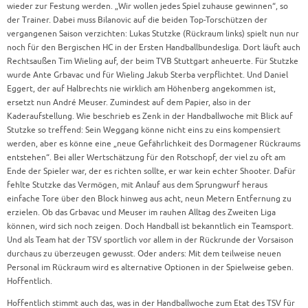
wieder zur Festung werden. „Wir wollen jedes Spiel zuhause gewinnen“, so
der Trainer. Dabei muss Bilanovic auf die beiden Top-Torschützen der
vergangenen Saison verzichten: Lukas Stutzke (Rückraum links) spielt nun nur
noch für den Bergischen HC in der Ersten Handballbundesliga. Dort läuft auch
Rechtsaußen Tim Wieling auf, der beim TVB Stuttgart anheuerte. Für Stutzke
wurde Ante Grbavac und für Wieling Jakub Sterba verpflichtet. Und Daniel
Eggert, der auf Halbrechts nie wirklich am Höhenberg angekommen ist,
ersetzt nun André Meuser. Zumindest auf dem Papier, also in der
Kaderaufstellung. Wie beschrieb es Zenk in der Handballwoche mit Blick auf
Stutzke so treffend: Sein Weggang könne nicht eins zu eins kompensiert
werden, aber es könne eine „neue Gefährlichkeit des Dormagener Rückraums
entstehen“. Bei aller Wertschätzung für den Rotschopf, der viel zu oft am
Ende der Spieler war, der es richten sollte, er war kein echter Shooter. Dafür
fehlte Stutzke das Vermögen, mit Anlauf aus dem Sprungwurf heraus
einfache Tore über den Block hinweg aus acht, neun Metern Entfernung zu
erzielen. Ob das Grbavac und Meuser im rauhen Alltag des Zweiten Liga
können, wird sich noch zeigen. Doch Handball ist bekanntlich ein Teamsport.
Und als Team hat der TSV sportlich vor allem in der Rückrunde der Vorsaison
durchaus zu überzeugen gewusst. Oder anders: Mit dem teilweise neuen
Personal im Rückraum wird es alternative Optionen in der Spielweise geben.
Hoffentlich.
Hoffentlich stimmt auch das, was in der Handballwoche zum Etat des TSV für