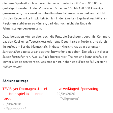
die neue Spielzeit zu lesen war: Der sei auf zwischen 900 und 950.000 €
gesteigert worden. In der Vorsaison dürften es 100 bis 150.000 € weniger
gewesen sein, um einmal im unbestimmten Zahlenraum zu bleiben. Fakt ist:
Um den Kader mittelfristig tatsächlich in der Zweiten Liga in etwas höheren
Regionen etablieren zu können, darf das noch nicht das Ende der
Fahnenstange gewesen sein.
Dazu beitragen können aber auch die Fans, die Zuschauer: durch ihr Kommen,
das den Kauf eines Tagestickets oder eine Dauerkarte erfordert, und durch
ihr Anfeuern für die Mannschaft. In dieser Hinsicht hat es in der ersten
Jahreshälfte eine spürbar positive Entwicklung gegeben. Die gilt es in dieser
Saison fortzuführen. Also, auf in’s Sportcenter! Trainer und Mannschaft, die
immer alles geben werden, was möglich ist, haben es auf jeden Fall verdient.
(
Oliver Baum)
Ähnliche Beiträge
TSV Bayer Dormagen startet
evd verlängert Sponsoring
mit Heimspiel in die neue
29/04/2026
Saison
In "Allgemein"
20/08/2018
In "Dormagen"