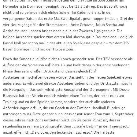
um 19.30 Uhr mit dem Heimspiel gegen den EHV Aue im Sportcenter am
Höhenberg in Dormagen beginnt, liegt bei 23,3 Jahren. Das ist so alt noch
nicht und so befinden sich einige Spieler im Kader, die erst in der
vergangenen Saison das erste Mal Zweitligaluft geschnuppert haben. Drei der
vier Neuzugänge für den Stammkader – Ante Grbavac, Jakub Sterba und
André Meuser – haben bisher noch nie in der Zweiten Liga gespielt. Die
beiden Ausländer spielen zum ersten Mal überhaupt in Deutschland. Lediglich
Pascal Noll hat schon mal in der aktuellen Spielklasse gespielt – mit dem TSV
Bayer Dormagen und mit der HG Saarlouis.
Doch das Saisonziel dürfte nicht zu hoch gesteckt sein. Der TSV beendete als
Aufsteiger die Vorsaison auf Platz 13 und hielt dabei in der entscheidenden
Phase dem sehr großen Druck stand, dass es gleich fünf
Absteigermannschaften geben würde. Das sieht in der neuen Spielzeit etwas
anders aus. Es wird zwei direkte Absteiger geben und der Drittletzte muss in
die Relegation. Das wohl wichtigste Faustpfand der Dormagener: Mit Dusko
Bilanovic hat der Verein endlich wieder einen Trainer, der nicht nur zum
Training und zu den Spielen kommt, sondern der auch alle anderen
Anforderungen erfüllt, die ein Coach in der Zweiten Handball-Bundesliga
mitbringen muss. Dazu gehört auch, dass er mit seiner Frau zum 1. September
dieses Jahres nach Zons umziehen wird. Ein weiterer Punkt ist, dass er
regelmäßig in seinem Lieblingscafé, dem „Eiscafé Bellini“ in der Innenstadt,
anzutreffen ist: „Da gibt es den leckersten Espresso.“ Die härteste