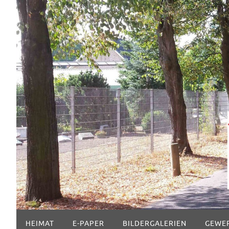
Zum
Inhalt
springen
Zum
HEIMAT
E-PAPER
BILDERGALERIEN
GEWE
Inhalt