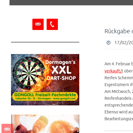
springen
Rückgabe 
17/02/20
Am 4. Februar 
verkauft/
) übe
Reifen Schemm
Eigentümern ih
Am Mittwoch, 2
Reifenhandels 
entsprechenden
Ebenso wird au
Bearbeitungszei