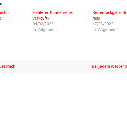
e
e für
Hehlerei: Kundenreifen
Reifenrückgabe: Br
e
verkauft?
raus
04/02/2025
17/03/2025
In "Allgemein"
In "Allgemein"
Gespräch
Bei jedem Wetter i