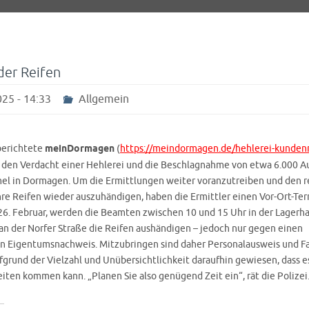
der Reifen
25 - 14:33
Allgemein
berichtete
meinDormagen
(
https://meindormagen.de/hehlerei-kundenr
r den Verdacht einer Hehlerei und die Beschlagnahme von etwa 6.000 A
el in Dormagen. Um die Ermittlungen weiter voranzutreiben und den 
re Reifen wieder auszuhändigen, haben die Ermittler einen Vor-Ort-Term
6. Februar, werden die Beamten zwischen 10 und 15 Uhr in der Lagerha
an der Norfer Straße die Reifen aushändigen – jedoch nur gegen einen
 Eigentumsnachweis. Mitzubringen sind daher Personalausweis und F
fgrund der Vielzahl und Unübersichtlichkeit daraufhin gewiesen, dass e
ten kommen kann. „Planen Sie also genügend Zeit ein“, rät die Polizei.