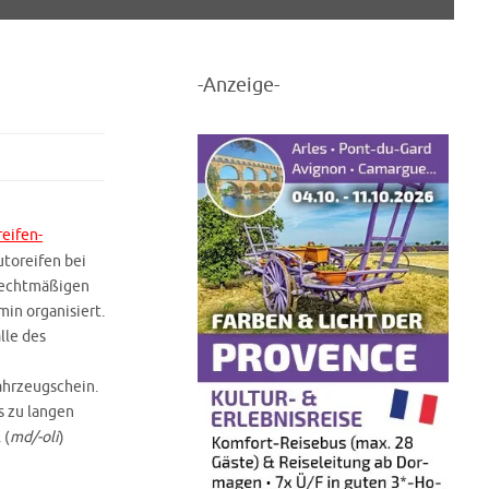
-Anzeige-
eifen-
utoreifen bei
rechtmäßigen
in organisiert.
lle des
ahrzeugschein.
s zu langen
 (
md/-oli
)