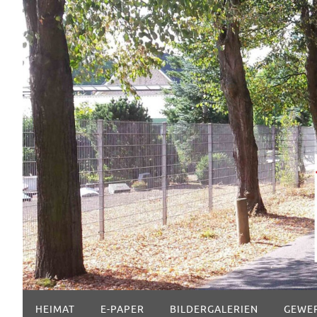
Zum
Inhalt
springen
Zum
HEIMAT
E-PAPER
BILDERGALERIEN
GEWE
Inhalt