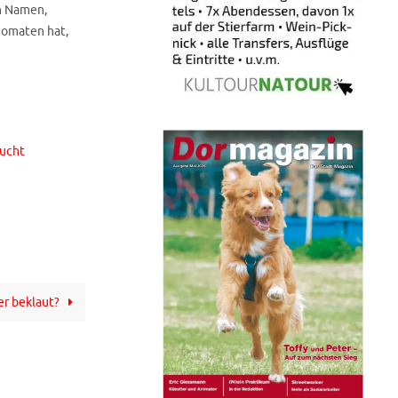
n Namen,
tomaten hat,
)
ucht
er beklaut?