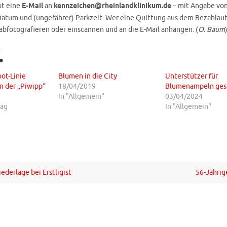
ibt eine
E-Mail
an
kennzeichen@rheinlandklinikum.de
– mit Angabe vo
atum und (ungefährer) Parkzeit. Wer eine Quittung aus dem Bezahlau
 abfotografieren oder einscannen und an die E-Mail anhängen. (
O. Baum
e
ot-Linie
Blumen in die City
Unterstützer für
an der „Piwipp“
18/04/2019
Blumenampeln ges
In "Allgemein"
03/04/2024
rag
In "Allgemein"
ederlage bei Erstligist
56-Jährig