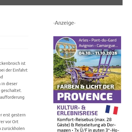
-Anzeige-
ckenbroich ist
ei der Einfahrt
nd
 in dieser
 geschaltet.
saufforderung
r erst gestern
er vor Ort
en zurückholen