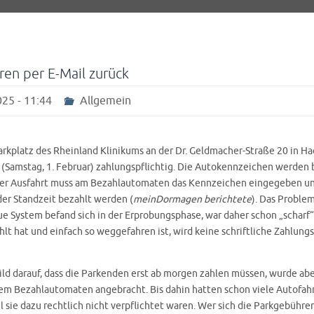
en per E-Mail zurück
25 - 11:44
Allgemein
rkplatz des Rheinland Klinikums an der Dr. Geldmacher-Straße 20 in Ha
 (Samstag, 1. Februar) zahlungspflichtig. Die Autokennzeichen werden b
der Ausfahrt muss am Bezahlautomaten das Kennzeichen eingegeben u
er Standzeit bezahlt werden (
meinDormagen berichtete
). Das Problem
e System befand sich in der Erprobungsphase, war daher schon „scharf“
lt hat und einfach so weggefahren ist, wird keine schriftliche Zahlung
ild darauf, dass die Parkenden erst ab morgen zahlen müssen, wurde abe
em Bezahlautomaten angebracht. Bis dahin hatten schon viele Autofahr
l sie dazu rechtlich nicht verpflichtet waren. Wer sich die Parkgebühr