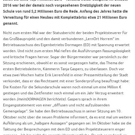
2016 war bei der damals noch vorgesehenen Dreizügigkeit der neuen
Schule von rund 5,2 Millionen Euro die Rede. Anfang des Jahres hatte die
Verwaltung für einen Neubau mit Komplettabriss etwa 21 Millionen Euro
genannt.
Nicht zum ersten Mal war der Statusbericht der beiden Projektsteuerer für
das Großbauprojekt und den damit verbundenen „LernOrt Horrem“ im
Betriebsausschuss des Eigenbetriebs Dormagen (ED) mit Spannung erwartet
worden. Und nicht zum ersten Mal riefen die Ausführungen Fassungslosigkeit
und kritische Fragen hervor. Sogar der Bürgermeister war persönlich zu der
Sitzung erschienen, obwohl er es sonst vorgezogen hatte, das Thema der
ersten Betriebsleiterin, Kämmerin Tanja Gaspers, zu überlassen. Doch vor
etwa zwei Wochen hatte Erik Lierenfeld in einer Pressemitteilung der Stadt
verkündet, dass er das Rechtsamt mit einer Sonderprüfung beauftragt habe:
Die Kosten für die Sekundarschule waren noch einmal um eine Million €
gestiegen und das Zeitfenster noch einmal um ein Jahr Verzug erweitert
worden
(meinDORMAGEN berichtete)
.
Gaspers sprach in ihrem
Eingangsstatement von einer „diffusen und nicht aufzulösenden
Gemengelage“. Sie habe den Betriebsausschuss in seiner Sitzung am 10.
Oktober nicht über die neuen Probleme informiert, da es erst mal um weitere
Aufklärung als um „halbgare Aussagen“ gegangen sei. Im Oktober habe sie die
Taktung der Besprechungen mit dem ED und den Projektsteuerern enger