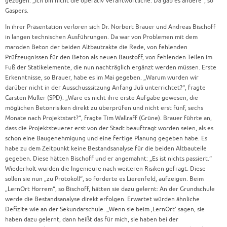
gezogen. „Ich bin nicht die operativ Verantwortliche. Da gab es andere“, so
Gaspers.
In ihrer Präsentation verloren sich Dr. Norbert Brauer und Andreas Bischoff
in langen technischen Ausführungen. Da war von Problemen mit dem
maroden Beton der beiden Altbautrakte die Rede, von fehlenden
Prüfzeugnissen für den Beton als neuen Baustoff, von fehlenden Teilen im
Fuß der Statikelemente, die nun nachträglich ergänzt werden müssen. Erste
Erkenntnisse, so Brauer, habe es im Mai gegeben. „Warum wurden wir
darüber nicht in der Ausschusssitzung Anfang Juli unterrichtet?“, fragte
Carsten Müller (SPD). „Wäre es nicht ihre erste Aufgabe gewesen, die
möglichen Betonrisiken direkt zu überprüfen und nicht erst fünf, sechs
Monate nach Projektstart?“, fragte Tim Wallraff (Grüne). Brauer führte an,
dass die Projektsteuerer erst von der Stadt beauftragt worden seien, als es
schon eine Baugenehmigung und eine fertige Planung gegeben habe. Es
habe zu dem Zeitpunkt keine Bestandsanalyse für die beiden Altbauteile
gegeben. Diese hätten Bischoff und er angemahnt: „Es ist nichts passiert.“
Wiederholt wurden die Ingenieure nach weiteren Risiken gefragt. Diese
sollen sie nun „zu Protokoll“, so forderte es Lierenfeld, aufzeigen. Beim
„LernOrt Horrem“, so Bischoff, hätten sie dazu gelernt: An der Grundschule
werde die Bestandsanalyse direkt erfolgen. Erwartet würden ähnliche
Defizite wie an der Sekundarschule. „Wenn sie beim ,LernOrt’ sagen, sie
haben dazu gelernt, dann heißt das für mich, sie haben bei der