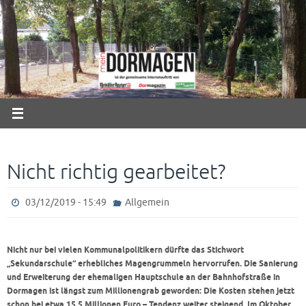
Zum
Inhalt
springen
Nicht richtig gearbeitet?
03/12/2019 - 15:49
Allgemein
Nicht nur bei vielen Kommunalpolitikern dürfte das Stichwort
„Sekundarschule“ erhebliches Magengrummeln hervorrufen. Die Sanierung
und Erweiterung der ehemaligen Hauptschule an der Bahnhofstraße in
Dormagen ist längst zum Millionengrab geworden: Die Kosten stehen jetzt
schon bei etwa 15,5 Millionen Euro – Tendenz weiter steigend. Im Oktober