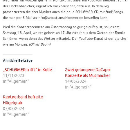
weg, aber wir wollten gerne im Kontakt mit unserem Publikum bleiben“, führt
der Hackenbroicher, eigentlich Hackhausener, dazu aus. In dem Gig
präsentierten die drei Musiker auch die neue SCHLØMER-CD mit fünf Songs,
die man per E-Mail an info@sebastianschloemer.de bestellen kann.
Weil die Konzertpremiere am Ostermontag so gut gelaufen ist, soll es am
Samstag, 18. April, weiter gehen: ab 17 Uhr direkt aus dem Garten der Familie
Schlömer, wenn denn das Wetter mitspielt. Der YouTube-Kanal ist der gleiche
wie am Montag.
(Oliver Baum)
Ähnliche Beiträge
„SCHLØMER trifft“ in Kulle
Zwei gelungene DaCapo-
11/11/2023
Konzerte als Mutmacher
In "Allgemein"
14/06/2024
In "Allgemein"
Rentnerband befreite
Hügelgrab
07/05/2024
In "Allgemein"