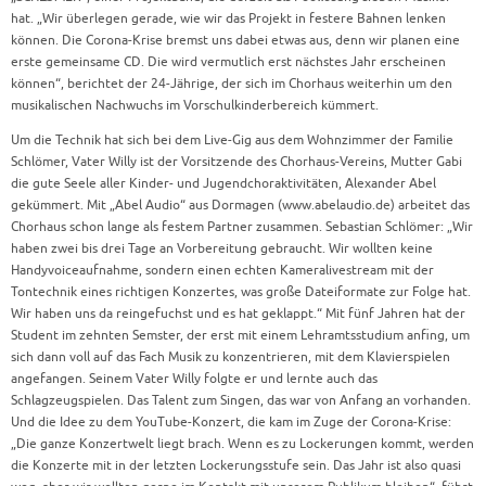
hat. „Wir überlegen gerade, wie wir das Projekt in festere Bahnen lenken
können. Die Corona-Krise bremst uns dabei etwas aus, denn wir planen eine
erste gemeinsame CD. Die wird vermutlich erst nächstes Jahr erscheinen
können“, berichtet der 24-Jährige, der sich im Chorhaus weiterhin um den
musikalischen Nachwuchs im Vorschulkinderbereich kümmert.
Um die Technik hat sich bei dem Live-Gig aus dem Wohnzimmer der Familie
Schlömer, Vater Willy ist der Vorsitzende des Chorhaus-Vereins, Mutter Gabi
die gute Seele aller Kinder- und Jugendchoraktivitäten, Alexander Abel
gekümmert. Mit „Abel Audio“ aus Dormagen (www.abelaudio.de) arbeitet das
Chorhaus schon lange als festem Partner zusammen. Sebastian Schlömer: „Wir
haben zwei bis drei Tage an Vorbereitung gebraucht. Wir wollten keine
Handyvoiceaufnahme, sondern einen echten Kameralivestream mit der
Tontechnik eines richtigen Konzertes, was große Dateiformate zur Folge hat.
Wir haben uns da reingefuchst und es hat geklappt.“ Mit fünf Jahren hat der
Student im zehnten Semster, der erst mit einem Lehramtsstudium anfing, um
sich dann voll auf das Fach Musik zu konzentrieren, mit dem Klavierspielen
angefangen. Seinem Vater Willy folgte er und lernte auch das
Schlagzeugspielen. Das Talent zum Singen, das war von Anfang an vorhanden.
Und die Idee zu dem YouTube-Konzert, die kam im Zuge der Corona-Krise:
„Die ganze Konzertwelt liegt brach. Wenn es zu Lockerungen kommt, werden
die Konzerte mit in der letzten Lockerungsstufe sein. Das Jahr ist also quasi