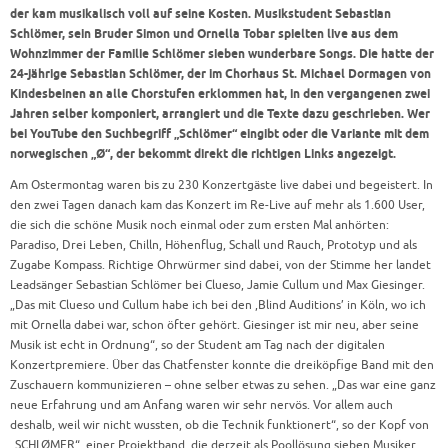
der kam musikalisch voll auf seine Kosten. Musikstudent Sebastian
Schlömer, sein Bruder Simon und Ornella Tobar spielten live aus dem
Wohnzimmer der Familie Schlömer sieben wunderbare Songs. Die hatte der
24-jährige Sebastian Schlömer, der im Chorhaus St. Michael Dormagen von
Kindesbeinen an alle Chorstufen erklommen hat, in den vergangenen zwei
Jahren selber komponiert, arrangiert und die Texte dazu geschrieben. Wer
bei YouTube den Suchbegriff „Schlömer“ eingibt oder die Variante mit dem
norwegischen „Ø“, der bekommt direkt die richtigen Links angezeigt.
Am Ostermontag waren bis zu 230 Konzertgäste live dabei und begeistert. In
den zwei Tagen danach kam das Konzert im Re-Live auf mehr als 1.600 User,
die sich die schöne Musik noch einmal oder zum ersten Mal anhörten:
Paradiso, Drei Leben, Chilln, Höhenflug, Schall und Rauch, Prototyp und als
Zugabe Kompass. Richtige Ohrwürmer sind dabei, von der Stimme her landet
Leadsänger Sebastian Schlömer bei Clueso, Jamie Cullum und Max Giesinger.
„Das mit Clueso und Cullum habe ich bei den ,Blind Auditions’ in Köln, wo ich
mit Ornella dabei war, schon öfter gehört. Giesinger ist mir neu, aber seine
Musik ist echt in Ordnung“, so der Student am Tag nach der digitalen
Konzertpremiere. Über das Chatfenster konnte die dreiköpfige Band mit den
Zuschauern kommunizieren – ohne selber etwas zu sehen. „Das war eine ganz
neue Erfahrung und am Anfang waren wir sehr nervös. Vor allem auch
deshalb, weil wir nicht wussten, ob die Technik funktionert“, so der Kopf von
„SCHLØMER“, einer Projektband, die derzeit als Poollösung sieben Musiker