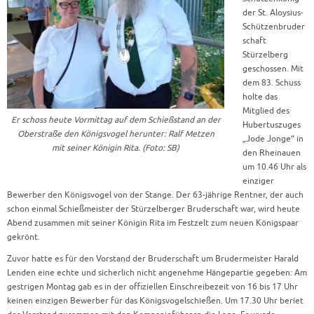
der St. Aloysius-
Schützenbruder
schaft
Stürzelberg
geschossen. Mit
dem 83. Schuss
holte das
Mitglied des
Er schoss heute Vormittag auf dem Schießstand an der
Hubertuszuges
Oberstraße den Königsvogel herunter: Ralf Metzen
„Jode Jonge“ in
mit seiner Königin Rita. (Foto: SB)
den Rheinauen
um 10.46 Uhr als
einziger
Bewerber den Königsvogel von der Stange. Der 63-jährige Rentner, der auch
schon einmal Schießmeister der Stürzelberger Bruderschaft war, wird heute
Abend zusammen mit seiner Königin Rita im Festzelt zum neuen Königspaar
gekrönt.
Zuvor hatte es für den Vorstand der Bruderschaft um Brudermeister Harald
Lenden eine echte und sicherlich nicht angenehme Hängepartie gegeben: Am
gestrigen Montag gab es in der offiziellen Einschreibezeit von 16 bis 17 Uhr
keinen einzigen Bewerber für das Königsvogelschießen. Um 17.30 Uhr beriet