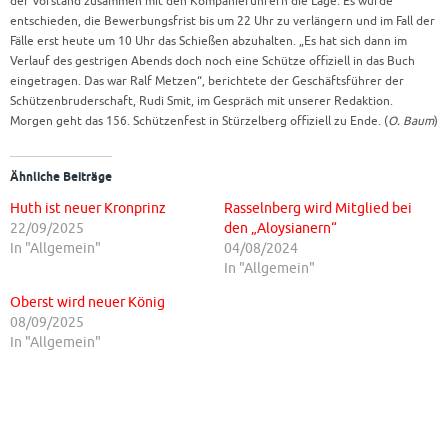
der Vorstand zusammen mit den Kompanieführern die Lage. Es wurde
entschieden, die Bewerbungsfrist bis um 22 Uhr zu verlängern und im Fall der
Fälle erst heute um 10 Uhr das Schießen abzuhalten. „Es hat sich dann im
Verlauf des gestrigen Abends doch noch eine Schütze offiziell in das Buch
eingetragen. Das war Ralf Metzen“, berichtete der Geschäftsführer der
Schützenbruderschaft, Rudi Smit, im Gespräch mit unserer Redaktion.
Morgen geht das 156. Schützenfest in Stürzelberg offiziell zu Ende. (
O. Baum
)
Ähnliche Beiträge
Huth ist neuer Kronprinz
Rasselnberg wird Mitglied bei
22/09/2025
den „Aloysianern“
In "Allgemein"
04/08/2024
In "Allgemein"
Oberst wird neuer König
08/09/2025
In "Allgemein"