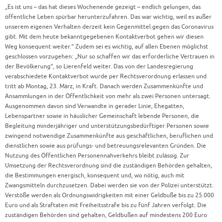
„Es ist uns – das hat dieses Wochenende gezeigt – endlich gelungen, das
öffentliche Leben spürbar herunterzufahren. Das war wichtig, weil es außer
unserem eigenen Verhalten derzeit kein Gegenmittel gegen das Coronavirus
gibt. Mit dem heute bekanntgegebenen Kontaktverbot gehen wir diesen
Weg konsequent weiter.“ Zudem sei es wichtig, auf allen Ebenen möglichst
geschlossen vorzugehen: „Nur so schaffen wir das erforderliche Vertrauen in
der Bevölkerung“, so Lierenfeld weiter. Das von der Landesregierung
verabschiedete Kontaktverbot wurde per Rechtsverordnung erlassen und
tritt ab Montag, 23. März, in Kraft. Danach werden Zusammenkünfte und
Ansammlungen in der Öffentlichkeit von mehr als zwei Personen untersagt.
Ausgenommen davon sind Verwandte in gerader Linie, Ehegatten,
Lebenspartner sowie in häuslicher Gemeinschaft lebende Personen, die
Begleitung minderjähriger und unterstützungsbedürftiger Personen sowie
zwingend notwendige Zusammenkünfte aus geschäftlichen, beruflichen und
dienstlichen sowie aus prüfungs- und betreuungsrelevanten Gründen. Die
Nutzung des Öffentlichen Personennahverkehrs bleibt zulässig. Zur
Umsetzung der Rechtsverordnung sind die zuständigen Behörden gehalten,
die Bestimmungen energisch, konsequent und, wo nötig, auch mit
Zwangsmitteln durchzusetzen. Dabei werden sie von der Polizei unterstützt.
Verstöße werden als Ordnungswidrigkeiten mit einer Geldbuße bis zu 25.000
Euro und als Straftaten mit Freiheitsstrafe bis zu fünf Jahren verfolgt. Die
zuständigen Behörden sind gehalten, Geldbußen auf mindestens 200 Euro