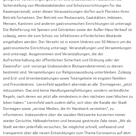
Sicherstellung von Mindestabständen und Schutzvorrichtungen für das
Kassenpersonal), unter diesen Voraussetzungen dürfen auch Floristen ihren
Betrieb fortsetzen. Der Betrieb von Restaurants, Gaststätten, Imbissen,
Mensen, Kantinen und anderen gastronomischen Einrichtungen ist untersagt.
Die Belieferung mit Speisen und Getränken sowie der Außer-Haus-Verkauf ist
zulässig, wenn die zum Schutz vor Infektionen erforderlichen Abstände
eingehalten werden. Der Verzehr ist in einem Umkreis von 50 Metern um die
gastronomische Einrichtung untersagt. Veranstaltungen und Versammlungen
sind untersagt. Ausgenommen sind Veranstaltungen, die der
Aufrechterhaltung der öffentlichen Sicherheit und Ordnung oder der
Daseinsfür- und -vorsorge (insbesondere Blutspendetermine) zu dienen
bestimmt sind. Versammlungen zur Religionsausübung unterbleiben. Zulässig
sind Erd- und Urnenbestattungen sowie Totengebete im engsten Familien-
und Freundeskreis. Lierenfeld appelliert abermals an alle Dormagener, „jetzt
mitzuziehen. Das sind keine Handlungsempfehlungen, sondern verbindliche
Regeln, nach denen wir jetzt alle mindestens in den nächsten zwei Wochen zu
leben haben.“ Lierenfeld warb zudem dafür, sich über die Kanäle der Stadt
Dormagen sowie „seriöse Medien, die ihr Handwerk verstehen“, zu
informieren. Insbesondere über die sozialen Netzwerke kursierten immer
wieder Gerüchte, Halbwahrheiten und bewusst gestreute
fake news
. „Wir als
Stadt werden jedenfalls versuchen, Sie möglichst schnell, umfassend und
transparent über alle neuen Entwicklungen zum Thema Coronavirus auf dem