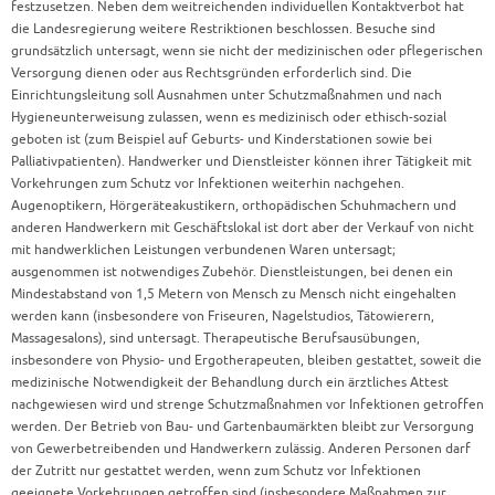
festzusetzen. Neben dem weitreichenden individuellen Kontaktverbot hat
die Landesregierung weitere Restriktionen beschlossen. Besuche sind
grundsätzlich untersagt, wenn sie nicht der medizinischen oder pflegerischen
Versorgung dienen oder aus Rechtsgründen erforderlich sind. Die
Einrichtungsleitung soll Ausnahmen unter Schutzmaßnahmen und nach
Hygieneunterweisung zulassen, wenn es medizinisch oder ethisch-sozial
geboten ist (zum Beispiel auf Geburts- und Kinderstationen sowie bei
Palliativpatienten). Handwerker und Dienstleister können ihrer Tätigkeit mit
Vorkehrungen zum Schutz vor Infektionen weiterhin nachgehen.
Augenoptikern, Hörgeräteakustikern, orthopädischen Schuhmachern und
anderen Handwerkern mit Geschäftslokal ist dort aber der Verkauf von nicht
mit handwerklichen Leistungen verbundenen Waren untersagt;
ausgenommen ist notwendiges Zubehör. Dienstleistungen, bei denen ein
Mindestabstand von 1,5 Metern von Mensch zu Mensch nicht eingehalten
werden kann (insbesondere von Friseuren, Nagelstudios, Tätowierern,
Massagesalons), sind untersagt. Therapeutische Berufsausübungen,
insbesondere von Physio- und Ergotherapeuten, bleiben gestattet, soweit die
medizinische Notwendigkeit der Behandlung durch ein ärztliches Attest
nachgewiesen wird und strenge Schutzmaßnahmen vor Infektionen getroffen
werden. Der Betrieb von Bau- und Gartenbaumärkten bleibt zur Versorgung
von Gewerbetreibenden und Handwerkern zulässig. Anderen Personen darf
der Zutritt nur gestattet werden, wenn zum Schutz vor Infektionen
geeignete Vorkehrungen getroffen sind (insbesondere Maßnahmen zur