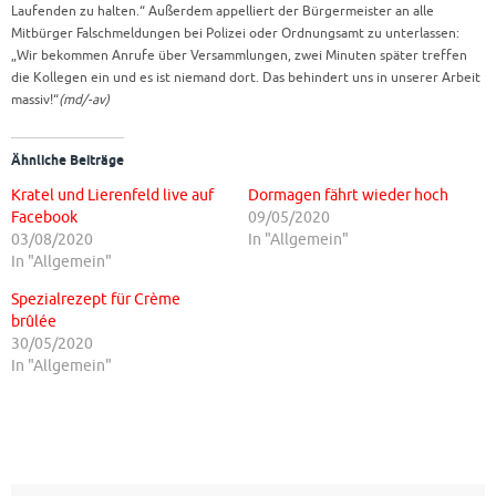
Laufenden zu halten.“ Außerdem appelliert der Bürgermeister an alle
Mitbürger Falschmeldungen bei Polizei oder Ordnungsamt zu unterlassen:
„Wir bekommen Anrufe über Versammlungen, zwei Minuten später treffen
die Kollegen ein und es ist niemand dort. Das behindert uns in unserer Arbeit
massiv!“
(md/-av)
Ähnliche Beiträge
Kratel und Lierenfeld live auf
Dormagen fährt wieder hoch
Facebook
09/05/2020
03/08/2020
In "Allgemein"
In "Allgemein"
Spezialrezept für Crème
brûlée
30/05/2020
In "Allgemein"