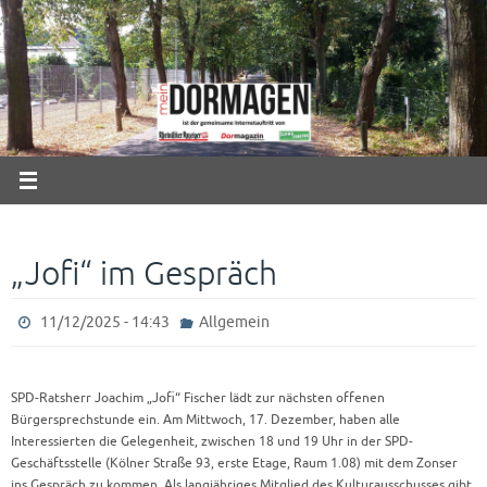
Zum
Inhalt
springen
„Jofi“ im Gespräch
11/12/2025 - 14:43
Allgemein
SPD-Ratsherr Joachim „Jofi“ Fischer lädt zur nächsten offenen
Bürgersprechstunde ein. Am Mittwoch, 17. Dezember, haben alle
Interessierten die Gelegenheit, zwischen 18 und 19 Uhr in der SPD-
Geschäftsstelle (Kölner Straße 93, erste Etage, Raum 1.08) mit dem Zonser
ins Gespräch zu kommen. Als langjähriges Mitglied des Kulturausschusses gibt