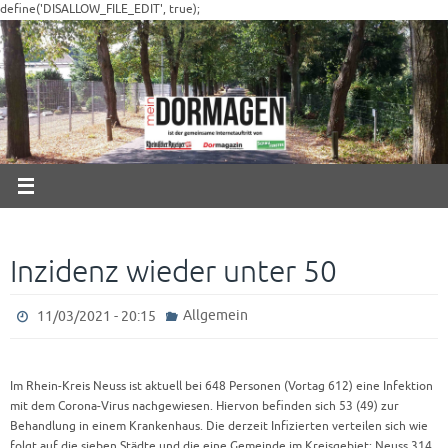
Zum
define('DISALLOW_FILE_EDIT', true);
Inhalt
springen
Inzidenz wieder unter 50
Allgemein
11/03/2021 - 20:15
Im Rhein-Kreis Neuss ist aktuell bei 648 Personen (Vortag 612) eine Infektion
mit dem Corona-Virus nachgewiesen. Hiervon befinden sich 53 (49) zur
Behandlung in einem Krankenhaus. Die derzeit Infizierten verteilen sich wie
folgt auf die sieben Städte und die eine Gemeinde im Kreisgebiet: Neuss 314