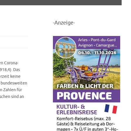
-Anzeige-
en Corona-
918,4). Das
rzeit keine
on bundesweiten
n Zahlen für
schen sind an