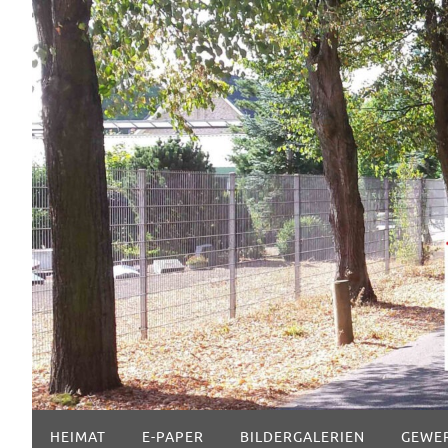
Zum
Inhalt
springen
Zum
HEIMAT
E-PAPER
BILDERGALERIEN
GEWE
Inhalt