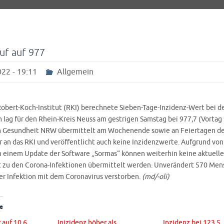
auf auf 977
22 - 19:11
Allgemein
Robert-Koch-Institut (RKI) berechnete Sieben-Tage-Inzidenz-Wert bei d
 lag für den Rhein-Kreis Neuss am gestrigen Samstag bei 977,7 (Vortag 
 Gesundheit NRW übermittelt am Wochenende sowie an Feiertagen de
r an das RKI und veröffentlicht auch keine Inzidenzwerte. Aufgrund v
 einem Update der Software „Sormas“ können weiterhin keine aktuelle
t zu den Corona-Infektionen übermittelt werden. Unverändert 570 Men
er Infektion mit dem Coronavirus verstorben.
(md/-oli)
e
 auf 10,6
Inizidenz höher als
Inzidenz bei 123,5