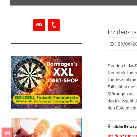
springen
Inzidenz r
26/06/20
Der durch das 
Neuinfektionen
Landeszentrum
Fallzahlen meh
Störungen nach
das Kreisgebie
den Folgen ein
Ähnliche Beiträg
Inzidenz runter