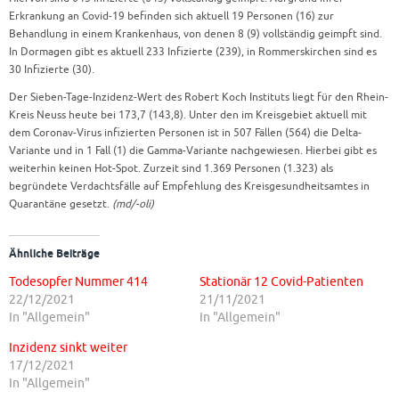
Erkrankung an Covid-19 befinden sich aktuell 19 Personen (16) zur
Behandlung in einem Krankenhaus, von denen 8 (9) vollständig geimpft sind.
In Dormagen gibt es aktuell 233 Infizierte (239), in Rommerskirchen sind es
30 Infizierte (30).
Der Sieben-Tage-Inzidenz-Wert des Robert Koch Instituts liegt für den Rhein-
Kreis Neuss heute bei 173,7 (143,8). Unter den im Kreisgebiet aktuell mit
dem Coronav-Virus infizierten Personen ist in 507 Fällen (564) die Delta-
Variante und in 1 Fall (1) die Gamma-Variante nachgewiesen. Hierbei gibt es
weiterhin keinen Hot-Spot. Zurzeit sind 1.369 Personen (1.323) als
begründete Verdachtsfälle auf Empfehlung des Kreisgesundheitsamtes in
Quarantäne gesetzt.
(md/-oli)
Ähnliche Beiträge
Todesopfer Nummer 414
Stationär 12 Covid-Patienten
22/12/2021
21/11/2021
In "Allgemein"
In "Allgemein"
Inzidenz sinkt weiter
17/12/2021
In "Allgemein"