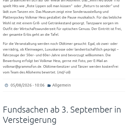
Flair präsentieren sich auf der Wiese am Alloheim. Das „Winfried Bode Trio“
spielt Hits wie „Rote Lippen soll man küssen“ oder „Return to sender“ und
lädt zum Tanzen ein. Das Museum zeigt eine Sonderausstellung und
Plattenjockey Volkmar Hess gestaltet die Pause musikalisch. Für das liebliche
Wohl ist mit einem Grill- und Getränkestand gesorgt. Tanzpaare sorgen im
Outfit der Wirtschaftswunderzeit für optischen Genuss. Der Eintritt ist frei,
der gesamte Erlös geht an die Tafel.
Für die Veranstaltung werden noch Oldtimer gesucht: Egal, ob zwei- oder
vierrädrig, ob Kleinwagen, Luxuskarosse oder landwirtschaftlich geprägt –
Fahrzeuge der 50er- und 60er-Jahre sind bevorzugt willkommen. Die
Bewerbung erfolgt bei Volkmar Hess, gerne mit Foto, per E-Mail an
volkmar@grammofon.de. Oldtimerbesitzer und Tänzer werden kostenfrei
vom Team des Alloheims bewirtet. (
md/-oli
)
05/08/2026 - 10:06
Allgemein
Fundsachen ab 3. September in
Versteigerung