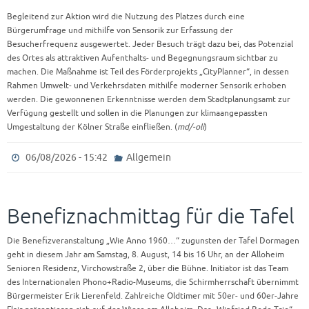
Begleitend zur Aktion wird die Nutzung des Platzes durch eine
Bürgerumfrage und mithilfe von Sensorik zur Erfassung der
Besucherfrequenz ausgewertet. Jeder Besuch trägt dazu bei, das Potenzial
des Ortes als attraktiven Aufenthalts- und Begegnungsraum sichtbar zu
machen. Die Maßnahme ist Teil des Förderprojekts „CityPlanner“, in dessen
Rahmen Umwelt- und Verkehrsdaten mithilfe moderner Sensorik erhoben
werden. Die gewonnenen Erkenntnisse werden dem Stadtplanungsamt zur
Verfügung gestellt und sollen in die Planungen zur klimaangepassten
Umgestaltung der Kölner Straße einfließen. (
md/-oli
)
06/08/2026 - 15:42
Allgemein
Benefiznachmittag für die Tafel
Die Benefizveranstaltung „Wie Anno 1960…“ zugunsten der Tafel Dormagen
geht in diesem Jahr am Samstag, 8. August, 14 bis 16 Uhr, an der Alloheim
Senioren Residenz, Virchowstraße 2, über die Bühne. Initiator ist das Team
des Internationalen Phono+Radio-Museums, die Schirmherrschaft übernimmt
Bürgermeister Erik Lierenfeld. Zahlreiche Oldtimer mit 50er- und 60er-Jahre