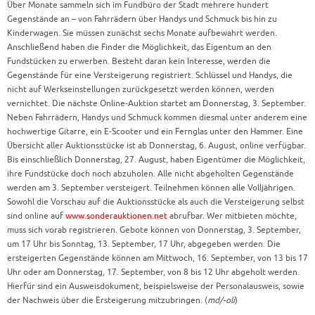
Über Monate sammeln sich im Fundbüro der Stadt mehrere hundert
Gegenstände an – von Fahrrädern über Handys und Schmuck bis hin zu
Kinderwagen. Sie müssen zunächst sechs Monate aufbewahrt werden.
Anschließend haben die Finder die Möglichkeit, das Eigentum an den
Fundstücken zu erwerben. Besteht daran kein Interesse, werden die
Gegenstände für eine Versteigerung registriert. Schlüssel und Handys, die
nicht auf Werkseinstellungen zurückgesetzt werden können, werden
vernichtet. Die nächste Online-Auktion startet am Donnerstag, 3. September.
Neben Fahrrädern, Handys und Schmuck kommen diesmal unter anderem eine
hochwertige Gitarre, ein E-Scooter und ein Fernglas unter den Hammer. Eine
Übersicht aller Auktionsstücke ist ab Donnerstag, 6. August, online verfügbar.
Bis einschließlich Donnerstag, 27. August, haben Eigentümer die Möglichkeit,
ihre Fundstücke doch noch abzuholen. Alle nicht abgeholten Gegenstände
werden am 3. September versteigert. Teilnehmen können alle Volljährigen.
Sowohl die Vorschau auf die Auktionsstücke als auch die Versteigerung selbst
sind online auf
www.sonderauktionen.net
abrufbar. Wer mitbieten möchte,
muss sich vorab registrieren. Gebote können von Donnerstag, 3. September,
um 17 Uhr bis Sonntag, 13. September, 17 Uhr, abgegeben werden. Die
ersteigerten Gegenstände können am Mittwoch, 16. September, von 13 bis 17
Uhr oder am Donnerstag, 17. September, von 8 bis 12 Uhr abgeholt werden.
Hierfür sind ein Ausweisdokument, beispielsweise der Personalausweis, sowie
der Nachweis über die Ersteigerung mitzubringen. (
md/-oli
)