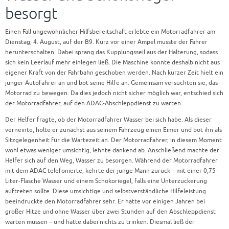
besorgt
Einen Fall ungewöhnlicher Hilfsbereitschaft erlebte ein Motorradfahrer am
Dienstag, 4. August, auf der B9. Kurz vor einer Ampel musste der Fahrer
herunterschalten. Dabei sprang das Kupplungsseil aus der Halterung, sodass
sich kein Leerlauf mehr einlegen ließ. Die Maschine konnte deshalb nicht aus
eigener Kraft von der Fahrbahn geschoben werden. Nach kurzer Zeit hielt ein
junger Autofahrer an und bot seine Hilfe an. Gemeinsam versuchten sie, das
Motorrad zu bewegen. Da dies jedoch nicht sicher möglich war, entschied sich
der Motorradfahrer, auf den ADAC-Abschleppdienst zu warten.
Der Helfer fragte, ob der Motorradfahrer Wasser bei sich habe. Als dieser
verneinte, holte er zunächst aus seinem Fahrzeug einen Eimer und bot ihn als
Sitzgelegenheit für die Wartezeit an. Der Motorradfahrer, in diesem Moment
wohl etwas weniger umsichtig, lehnte dankend ab. Anschließend machte der
Helfer sich auf den Weg, Wasser zu besorgen. Während der Motorradfahrer
mit dem ADAC telefonierte, kehrte der junge Mann zurück – mit einer 0,75-
Liter-Flasche Wasser und einem Schokoriegel, falls eine Unterzuckerung
auftreten sollte. Diese umsichtige und selbstverständliche Hilfeleistung
beeindruckte den Motorradfahrer sehr. Er hatte vor einigen Jahren bei
großer Hitze und ohne Wasser über zwei Stunden auf den Abschleppdienst
warten müssen – und hatte dabei nichts zu trinken. Diesmal ließ der