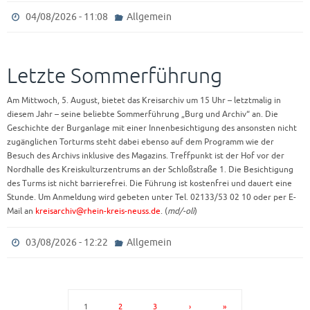
04/08/2026 - 11:08
Allgemein
Letzte Sommerführung
Am Mittwoch, 5. August, bietet das Kreisarchiv um 15 Uhr – letztmalig in
diesem Jahr – seine beliebte Sommerführung „Burg und Archiv“ an. Die
Geschichte der Burganlage mit einer Innenbesichtigung des ansonsten nicht
zugänglichen Torturms steht dabei ebenso auf dem Programm wie der
Besuch des Archivs inklusive des Magazins. Treffpunkt ist der Hof vor der
Nordhalle des Kreiskulturzentrums an der Schloßstraße 1. Die Besichtigung
des Turms ist nicht barrierefrei. Die Führung ist kostenfrei und dauert eine
Stunde. Um Anmeldung wird gebeten unter Tel. 02133/53 02 10 oder per E-
Mail an
kreisarchiv@rhein-kreis-neuss.de
. (
md/-oli
)
03/08/2026 - 12:22
Allgemein
1
2
3
›
»