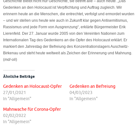
Geschichte bleibt nicht nur Geschichte, sie betrifft alle – auch heute.
„Das
Gedenken an den Holocaust ist Verpflichtung und Auftrag zugleich. Wir
erinnern heute an die Menschen, die entrechtet, verfolgt und ermordet wurden
– und wir stellen uns heute wie auch in Zukunft klar gegen Antisemitismus,
Rassismus und jede Form von Ausgrenzung“, erklärte Bürgermeister Erik
Lierenfeld.
Der 27. Januar wurde 2005 von den Vereinten Nationen zum
Internationalen Tag des Gedenkens an die Opfer des Holocaust erklärt. Er
markiert den Jahrestag der Befreiung des Konzentrationslagers Auschwitz-
Birkenau und steht heute weltweit als Zeichen der Erinnerung und Mahnung.
(
md/-oli
)
Ähnliche Beiträge
Gedenken an Holocaust-Opfer
Gedenken an Befreiung
27/01/2021
04/03/2023
In "Allgemein"
In "Allgemein"
Mahnwache für Corona-Opfer
02/02/2022
In "Allgemein"