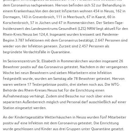
dem Coronavirus nachgewiesen. Hiervon befinden sich 52 zur Behandlung in
einem Krankenhaus.Von den derzeit Infizierten wohnen 454 in Neuss, 162 in
Dormagen, 143 in Grevenbroich, 111 in Meerbusch, 67 in Kaarst, 60 in
Korschenbroich, 57 in Jüchen und 47 in Rommerskirchen. Der Sieben-Tage-
Inzidenzwert des Landeszentrums Gesundheit (LZG) NRW liegt aktuell für den
Rhein-Kreis Neuss bei 124,4. Insgesamt wurden kreisweit seit Pandemie-
Beginn 3.787 Infektionen mit dem Coronavirus bestätigt; 2.647 Personen sind
wieder von der Infektion genesen. Zurzeit sind 2.457 Personen als
begründete Verdachtsfälle in Quarantäne.
Im Seniorenzentrum St. Elisabeth in Rommerskirchen wurden insgesamt 26
Bewohner positiv auf das Coronavirus getestet. Nachdem in der vergangenen
Woche bei neun Bewohnern und sieben Mitarbeitern eine Infektion
festgestellt wurde, wurden am Samstag alle 78 Bewohner getestet. Hiervon
waren weitere 17 Testergebnisse positiv, drei stehen noch aus. Die WTG-
Behörde des Rhein-Kreises Neuss hat für die Einrichtung einen
Aufnahmestopp verhängt. Zudem sind Besuche nur noch über einen
separierten Außenbereich möglich und Personal darf ausschließlich auf einer
Station eingesetzt werden.
An der Kindertagesstätte Wetterhäuschen in Neuss wurden fünf Mitarbeiter
positiv auf eine Infektion mit dem Coronavirus getestet. Die Einrichtung
wurde geschlossen und Kinder aus drei Gruppen unter Quarantäne gesetzt.