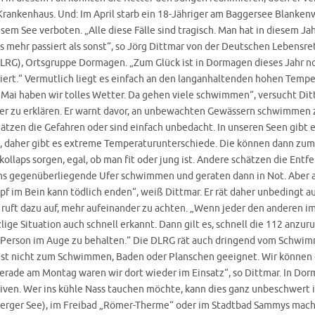
Krankenhaus. Und: Im April starb ein 18-Jähriger am Baggersee Blankenw
esem See verboten. „Alle diese Fälle sind tragisch. Man hat in diesem Jah
s mehr passiert als sonst“, so Jörg Dittmar von der Deutschen Lebensre
DLRG), Ortsgruppe Dormagen. „Zum Glück ist in Dormagen dieses Jahr n
siert.“ Vermutlich liegt es einfach an den langanhaltenden hohen Tempe
 Mai haben wir tolles Wetter. Da gehen viele schwimmen“, versucht Dit
r zu erklären. Er warnt davor, an unbewachten Gewässern schwimmen 
hätzen die Gefahren oder sind einfach unbedacht. In unseren Seen gibt 
 daher gibt es extreme Temperaturunterschiede. Die können dann zum 
kollaps sorgen, egal, ob man fit oder jung ist. Andere schätzen die Entf
ans gegenüberliegende Ufer schwimmen und geraten dann in Not. Aber 
f im Bein kann tödlich enden“, weiß Dittmar. Er rät daher unbedingt au
 ruft dazu auf, mehr aufeinander zu achten. „Wenn jeder den anderen i
lige Situation auch schnell erkannt. Dann gilt es, schnell die 112 anzuru
Person im Auge zu behalten.“ Die DLRG rät auch dringend vom Schwi
 ist nicht zum Schwimmen, Baden oder Planschen geeignet. Wir können d
erade am Montag waren wir dort wieder im Einsatz“, so Dittmar. In Dor
iven. Wer ins kühle Nass tauchen möchte, kann dies ganz unbeschwert 
aberger See), im Freibad „Römer-Therme“ oder im Stadtbad Sammys mach