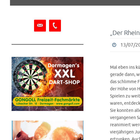
springen
„Der Rhein
13/07/20
Mal eben ins kü
gerade dann, w
das schlimme F
der Höhe von H
Spielen zu weit
waren, entdeck
Sie konnten al
vergangenen Sa
reanimiert wer
vierjährigen Ju
ertrunken. Auc