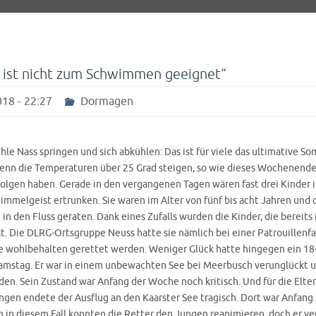
 ist nicht zum Schwimmen geeignet“
18 - 22:27
Dormagen
hle Nass springen und sich abkühlen: Das ist für viele das ultimative S
enn die Temperaturen über 25 Grad steigen, so wie dieses Wochenende
olgen haben. Gerade in den vergangenen Tagen wären fast drei Kinder 
immelgeist ertrunken. Sie waren im Alter von fünf bis acht Jahren und 
 in den Fluss geraten. Dank eines Zufalls wurden die Kinder, die bereits
t. Die DLRG-Ortsgruppe Neuss hatte sie nämlich bei einer Patrouillenf
le wohlbehalten gerettet werden. Weniger Glück hatte hingegen ein 18
mstag. Er war in einem unbewachten See bei Meerbusch verunglückt 
den. Sein Zustand war Anfang der Woche noch kritisch. Und für die Elte
ngen endete der Ausflug an den Kaarster See tragisch. Dort war Anfang J
h in diesem Fall konnten die Retter den Jungen reanimieren, doch er ve