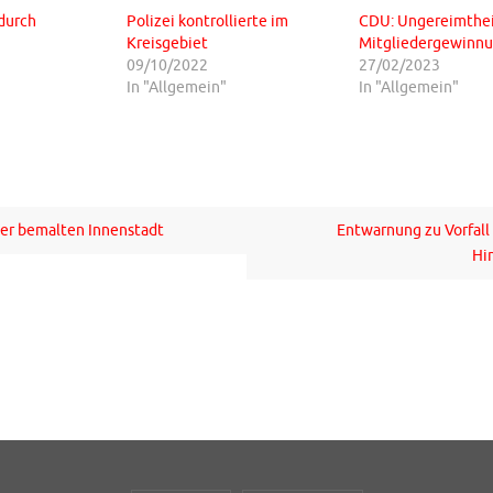
 durch
Polizei kontrollierte im
CDU: Ungereimthei
Kreisgebiet
Mitgliedergewinn
09/10/2022
27/02/2023
In "Allgemein"
In "Allgemein"
er bemalten Innenstadt
Entwarnung zu Vorfall 
Hi