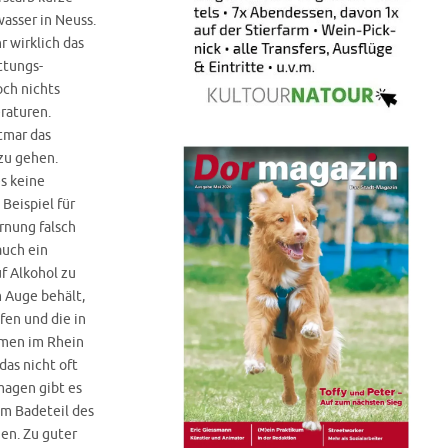
asser in Neuss.
r wirklich das
ttungs-
och nichts
raturen.
tmar das
zu gehen.
es keine
Beispiel für
ernung falsch
auch ein
f Alkohol zu
m Auge behält,
fen und die in
mmen im Rhein
as nicht oft
magen gibt es
im Badeteil des
en. Zu guter