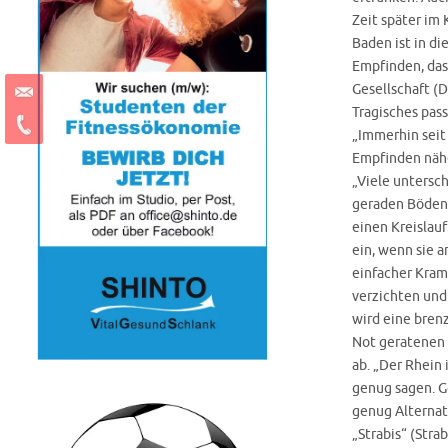
Zeit später im 
Baden ist in di
Empfinden, das
Gesellschaft (
Tragisches pas
„Immerhin seit
Empfinden nähe
„Viele untersc
geraden Böden,
einen Kreislauf
ein, wenn sie 
einfacher Kramp
verzichten und
wird eine brenz
Not geratenen 
ab. „Der Rhein
genug sagen. G
genug Alternat
„Strabis“ (Str