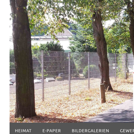
Zum
Inhalt
springen
Zum
HEIMAT
E-PAPER
BILDERGALERIEN
GEWE
Inhalt