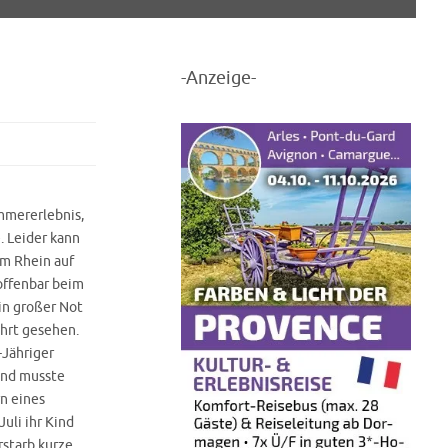
-Anzeige-
ommererlebnis,
. Leider kann
im Rhein auf
offenbar beim
 in großer Not
ahrt gesehen.
-Jähriger
und musste
rn eines
uli ihr Kind
rstarb kurze