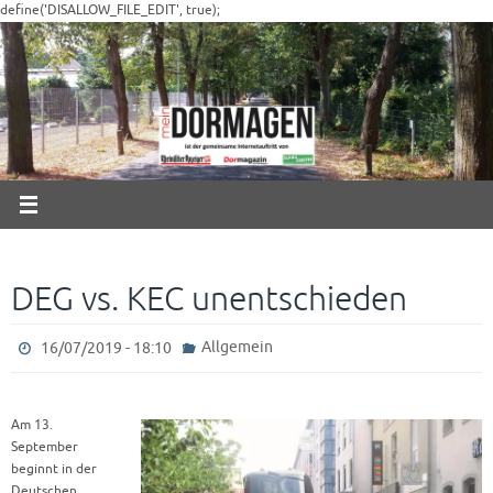
Zum
define('DISALLOW_FILE_EDIT', true);
Inhalt
springen
DEG vs. KEC unentschieden
Allgemein
16/07/2019 - 18:10
Am 13.
September
beginnt in der
Deutschen