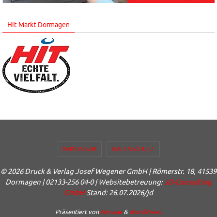
Hit Markt Dormagen
IMPRESSUM
DATENSCHUTZ
© 2026 Druck & Verlag Josef Wegener GmbH | Römerstr. 18, 41539
Dormagen | 02133-256 04-0 | Websitebetreuung:
JD-Consulting
GmbH
Stand: 26.07.2026/jd
Präsentiert von
Nirvana
&
WordPress.