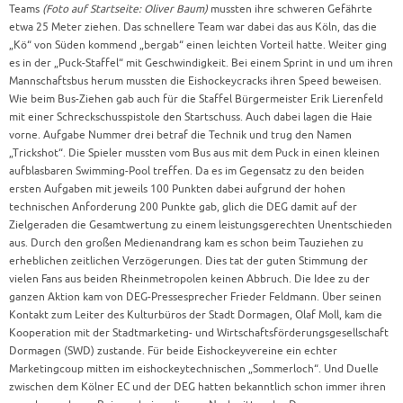
Teams
(Foto auf Startseite: Oliver Baum)
mussten ihre schweren Gefährte
etwa 25 Meter ziehen. Das schnellere Team war dabei das aus Köln, das die
„Kö“ von Süden kommend „bergab“ einen leichten Vorteil hatte. Weiter ging
es in der „Puck-Staffel“ mit Geschwindigkeit. Bei einem Sprint in und um ihren
Mannschaftsbus herum mussten die Eishockeycracks ihren Speed beweisen.
Wie beim Bus-Ziehen gab auch für die Staffel Bürgermeister Erik Lierenfeld
mit einer Schreckschusspistole den Startschuss. Auch dabei lagen die Haie
vorne. Aufgabe Nummer drei betraf die Technik und trug den Namen
„Trickshot“. Die Spieler mussten vom Bus aus mit dem Puck in einen kleinen
aufblasbaren Swimming-Pool treffen. Da es im Gegensatz zu den beiden
ersten Aufgaben mit jeweils 100 Punkten dabei aufgrund der hohen
technischen Anforderung 200 Punkte gab, glich die DEG damit auf der
Zielgeraden die Gesamtwertung zu einem leistungsgerechten Unentschieden
aus. Durch den großen Medienandrang kam es schon beim Tauziehen zu
erheblichen zeitlichen Verzögerungen. Dies tat der guten Stimmung der
vielen Fans aus beiden Rheinmetropolen keinen Abbruch. Die Idee zu der
ganzen Aktion kam von DEG-Pressesprecher Frieder Feldmann. Über seinen
Kontakt zum Leiter des Kulturbüros der Stadt Dormagen, Olaf Moll, kam die
Kooperation mit der Stadtmarketing- und Wirtschaftsförderungsgesellschaft
Dormagen (SWD) zustande. Für beide Eishockeyvereine ein echter
Marketingcoup mitten im eishockeytechnischen „Sommerloch“. Und Duelle
zwischen dem Kölner EC und der DEG hatten bekanntlich schon immer ihren