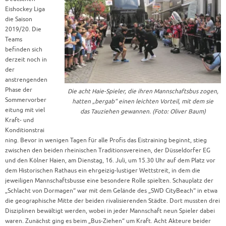
Eishockey Liga
die Saison
2019/20. Die
Teams
befinden sich
derzeit noch in
der
anstrengenden
Phase der
Die acht Haie-Spieler, die ihren Mannschaftsbus zogen,
Sommervorber
hatten „bergab“ einen leichten Vorteil, mit dem sie
eitung mit viel
das Tauziehen gewannen. (Foto: Oliver Baum)
Kraft- und
Konditionstrai
ning. Bevor in wenigen Tagen für alle Profis das Eistraining beginnt, stieg
zwischen den beiden rheinischen Traditionsvereinen, der Düsseldorfer EG
und den Kölner Haien, am Dienstag, 16. Juli, um 15.30 Uhr auf dem Platz vor
dem Historischen Rathaus ein ehrgeizig-lustiger Wettstreit, in dem die
jeweiligen Mannschaftsbusse eine besondere Rolle spielten. Schauplatz der
„Schlacht von Dormagen“ war mit dem Gelände des „SWD CityBeach“ in etwa
die geographische Mitte der beiden rivalisierenden Städte. Dort mussten drei
Disziplinen bewältigt werden, wobei in jeder Mannschaft neun Spieler dabei
waren. Zunächst ging es beim „Bus-Ziehen“ um Kraft. Acht Akteure beider