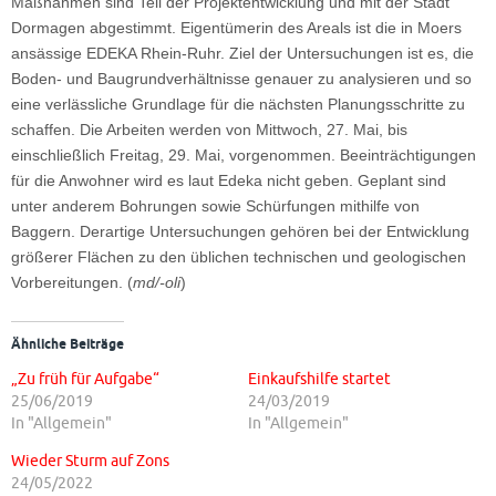
Maßnahmen sind Teil der Projektentwicklung und mit der Stadt
Dormagen abgestimmt. Eigentümerin des Areals ist die in Moers
ansässige EDEKA Rhein-Ruhr.
Ziel der Untersuchungen ist es, die
Boden- und Baugrundverhältnisse genauer zu analysieren und so
eine verlässliche Grundlage für die nächsten Planungsschritte zu
schaffen. Die Arbeiten werden von Mittwoch, 27. Mai, bis
einschließlich Freitag, 29. Mai, vorgenommen. Beeinträchtigungen
für die Anwohner wird es laut Edeka nicht geben.
Geplant sind
unter anderem Bohrungen sowie Schürfungen mithilfe von
Baggern. Derartige Untersuchungen gehören bei der Entwicklung
größerer Flächen zu den üblichen technischen und geologischen
Vorbereitungen. (
md/-oli
)
Ähnliche Beiträge
„Zu früh für Aufgabe“
Einkaufshilfe startet
25/06/2019
24/03/2019
In "Allgemein"
In "Allgemein"
Wieder Sturm auf Zons
24/05/2022