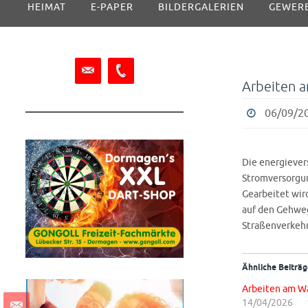
HEIMAT
E-PAPER
BILDERGALERIEN
GEWER
Inhalt
springen
Arbeiten 
06/09/20
Die energiever
Stromversorgun
Gearbeitet wir
auf den Gehweg
Straßenverkeh
Ähnliche Beiträg
Arbeiten am W
14/04/2026