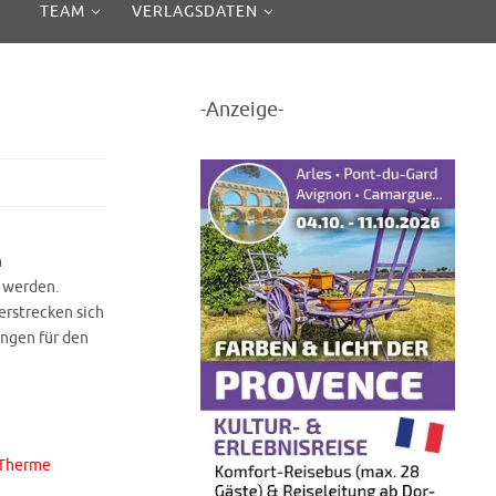
TEAM
VERLAGSDATEN
-Anzeige-
m
 werden.
erstrecken sich
ngen für den
 Therme