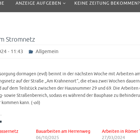
BE
ANZEIGE AUFGEBEN
KEINE ZEITUNG BEKOMMEN?
am Stromnetz
24 - 11:43
Allgemein
sorgung dormagen (evd) beinnt in der nächsten Woche mit Arbeiten a
gsnetz auf der Straße „Am Krahnenort“, die etwa zwei Wochen dauern
d auf dem Teilstück zwischen der Hausnummer 29 und 69. Die Arbeiten 
- sowie Straßenbereich, sodass es während der Bauphase zu Behinderu
r kommen kann. (
-oli
)
e
assernetz
Bauarbeiten am Herrenweg
Arbeiten in Römer
06/10/2025
27/03/2024