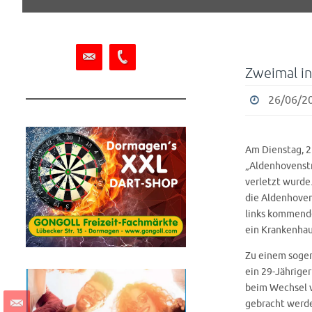
springen
Zweimal i
26/06/20
Am Dienstag, 2
„Aldenhovenstr
verletzt wurde.
die Aldenhoven
links kommende 
ein Krankenhau
Zu einem sogen
ein 29-Jährige
beim Wechsel v
gebracht werde