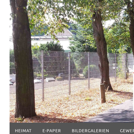
Zum
Inhalt
springen
Zum
HEIMAT
E-PAPER
BILDERGALERIEN
GEWE
Inhalt