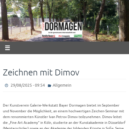
Zum
Inhalt
springen
Zeichnen mit Dimov
29/08/2025 - 09:54
Allgemein
Der Kunstverein Galerie-Werkstatt Bayer Dormagen bietet im September
und November die Möglichkeit, an einem hochwertigen Zeichen-Seminar mit
dem renommierten Künstler Ivan Petrov Dimov teilzunehmen. Dimov leitet
die „Fine Art Academy“ in Köln, studierte an der Kunstakademie in Düsseldorf
(Meisterschüler) sowie an der Akademie der bildenden Künste in Sofia. Seine