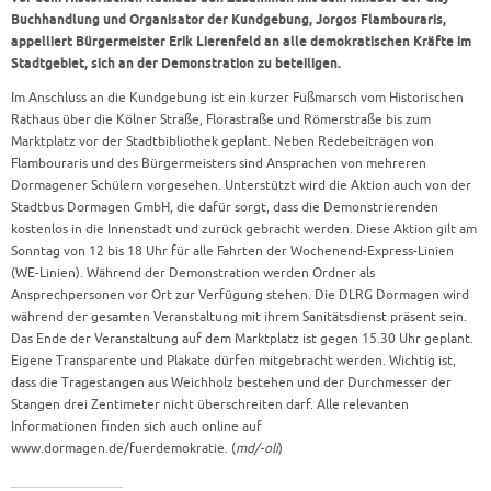
Buchhandlung und Organisator der Kundgebung, Jorgos Flambouraris,
appelliert Bürgermeister Erik Lierenfeld an alle demokratischen Kräfte im
Stadtgebiet, sich an der Demonstration zu beteiligen.
Im Anschluss an die Kundgebung ist ein kurzer Fußmarsch vom Historischen
Rathaus über die Kölner Straße, Florastraße und Römerstraße bis zum
Marktplatz vor der Stadtbibliothek geplant. Neben Redebeiträgen von
Flambouraris und des Bürgermeisters sind Ansprachen von mehreren
Dormagener Schülern vorgesehen. Unterstützt wird die Aktion auch von der
Stadtbus Dormagen GmbH, die dafür sorgt, dass die Demonstrierenden
kostenlos in die Innenstadt und zurück gebracht werden. Diese Aktion gilt am
Sonntag von 12 bis 18 Uhr für alle Fahrten der Wochenend-Express-Linien
(WE-Linien).​ Während der Demonstration werden Ordner als
Ansprechpersonen vor Ort zur Verfügung stehen. Die DLRG Dormagen wird
während der gesamten Veranstaltung mit ihrem Sanitätsdienst präsent sein.
Das Ende der Veranstaltung auf dem Marktplatz ist gegen 15.30 Uhr geplant.
Eigene Transparente und Plakate dürfen mitgebracht werden. Wichtig ist,
dass die Tragestangen aus Weichholz bestehen und der Durchmesser der
Stangen drei Zentimeter nicht überschreiten darf.​ Alle relevanten
Informationen finden sich auch online auf
www.dormagen.de/fuerdemokratie. (
md/-oli
)