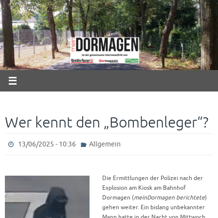
Zum
Inhalt
springen
Wer kennt den „Bombenleger“?
13/06/2025 - 10:36
Allgemein
Die Ermittlungen der Polizei nach der
Explosion am Kiosk am Bahnhof
Dormagen (
meinDormagen berichtete
)
gehen weiter. Ein bislang unbekannter
Mann hatte in der Nacht von Mittwoch