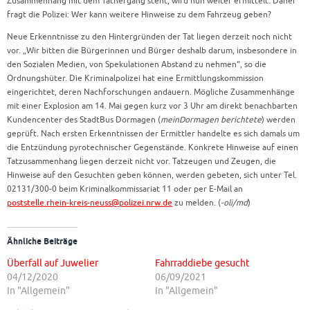
Zusammenhang mit dem Tathergang steht, wird nun weiter ermittelt. Daher
fragt die Polizei: Wer kann weitere Hinweise zu dem Fahrzeug geben?
Neue Erkenntnisse zu den Hintergründen der Tat liegen derzeit noch nicht
vor. „Wir bitten die Bürgerinnen und Bürger deshalb darum, insbesondere in
den Sozialen Medien, von Spekulationen Abstand zu nehmen“, so die
Ordnungshüter. Die Kriminalpolizei hat eine Ermittlungskommission
eingerichtet, deren Nachforschungen andauern. Mögliche Zusammenhänge
mit einer Explosion am 14. Mai gegen kurz vor 3 Uhr am direkt benachbarten
Kundencenter des StadtBus Dormagen (
meinDormagen berichtete
) werden
geprüft. Nach ersten Erkenntnissen der Ermittler handelte es sich damals um
die Entzündung pyrotechnischer Gegenstände. Konkrete Hinweise auf einen
Tatzusammenhang liegen derzeit nicht vor. Tatzeugen und Zeugen, die
Hinweise auf den Gesuchten geben können, werden gebeten, sich unter Tel.
02131/300-0 beim Kriminalkommissariat 11 oder per E-Mail an
poststelle.rhein-kreis-neuss@polizei.nrw.de
zu melden. (
-oli/md
)
Ähnliche Beiträge
Überfall auf Juwelier
Fahrraddiebe gesucht
04/12/2020
06/09/2021
In "Allgemein"
In "Allgemein"