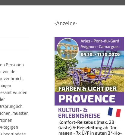
-Anzeige-
kten Personen
r von der
Grevenbroich,
rmagen.
sgesamt wurden
der
Ursprünglich
reichen, müssten
rsonen
14-tägigen
ls begründete