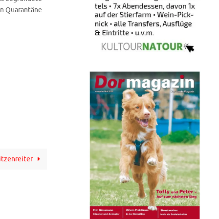
 in Quarantäne
itzenreiter