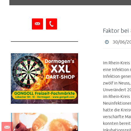
springen
Faktor bei 
30/06/20
Im Rhein-Kreis 
eine Infektion
Infektion gene
zwölf in Neuss,
Unverändert 2
im Rhein-Kreis
Neuinfektionen
hatte die Kreis
verschärfte M
konnten bereit
Inkubationszei