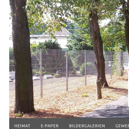
Zum
Inhalt
springen
Zum
HEIMAT
E-PAPER
BILDERGALERIEN
GEWE
Inhalt