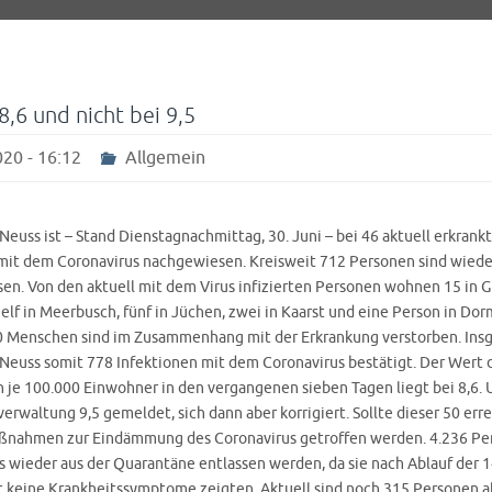
8,6 und nicht bei 9,5
20 - 16:12
Allgemein
Neuss ist – Stand Dienstagnachmittag, 30. Juni – bei 46 aktuell erkran
 mit dem Coronavirus nachgewiesen. Kreisweit 712 Personen sind wiede
sen. Von den aktuell mit dem Virus infizierten Personen wohnen 15 in 
 elf in Meerbusch, fünf in Jüchen, zwei in Kaarst und eine Person in Do
0 Menschen sind im Zusammenhang mit der Erkrankung verstorben. In
 Neuss somit 778 Infektionen mit dem Coronavirus bestätigt. Der Wert 
 je 100.000 Einwohner in den vergangenen sieben Tagen liegt bei 8,6. 
verwaltung 9,5 gemeldet, sich dann aber korrigiert. Sollte dieser 50 er
aßnahmen zur Eindämmung des Coronavirus getroffen werden. 4.236 Pe
s wieder aus der Quarantäne entlassen werden, da sie nach Ablauf der 
t keine Krankheitssymptome zeigten. Aktuell sind noch 315 Personen a