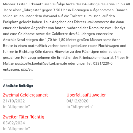
Männer. Ersten Erkenntnissen zufolge hatte der 64-Jährige die etwa 35 bis 40
Jahre alten „Fahrgäste“ gegen 3.50 Uhr in Dormagen aufgenommen. Danach
sollen sie ihn unter dem Vorwand auf die Toilette zu müssen, auf den
Parkplatz gelockt haben. Laut Angaben des Fahrers umklammerte ihn dann
einer der beiden Angreifer von hinten, während der Komplize zwei Handys
und eine Geldbörse sowie die Goldkette des 64-Jährigen einsteckte.
Anschließend stiegen die 1,70 bis 1,80 Meter großen Männer samt ihrer
Beute in einen mutmaßlich vorher bereit gestellten roten Fluchtwagen und
fuhren in Richtung Köln davon. Hinweise zu den Flüchtigen oder zu dem
gesuchten Fahrzeug nehmen die Ermittler des Kriminalkommissariat 14 per E-
Mail an poststelle.koeln@polizei.nrw.de oder unter Tel. 0221/229-0
entgegen.
(md/av)
Ähnliche Beiträge
Zweimal Geld ergaunert
Überfall auf Juwelier
21/10/2022
04/12/2020
In "Allgemein"
In "Allgemein"
Zweiter Täter flüchtig
05/02/2024
In "Allgemein"