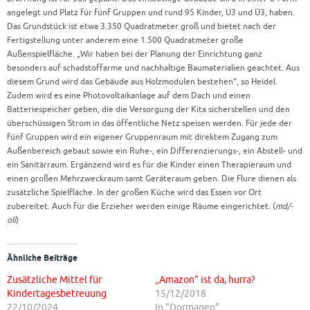
angelegt und Platz für fünf Gruppen und rund 95 Kinder, U3 und Ü3, haben.
Das Grundstück ist etwa 3.350 Quadratmeter groß und bietet nach der
Fertigstellung unter anderem eine 1.500 Quadratmeter große
Außenspielfläche. „Wir haben bei der Planung der Einrichtung ganz
besonders auf schadstoffarme und nachhaltige Baumaterialien geachtet. Aus
diesem Grund wird das Gebäude aus Holzmodulen bestehen“, so Heidel.
Zudem wird es eine Photovoltaikanlage auf dem Dach und einen
Batteriespeicher geben, die die Versorgung der Kita sicherstellen und den
überschüssigen Strom in das öffentliche Netz speisen werden. Für jede der
fünf Gruppen wird ein eigener Gruppenraum mit direktem Zugang zum
Außenbereich gebaut sowie ein Ruhe-, ein Differenzierungs-, ein Abstell- und
ein Sanitärraum. Ergänzend wird es für die Kinder einen Therapieraum und
einen großen Mehrzweckraum samt Geräteraum geben. Die Flure dienen als
zusätzliche Spielfläche. In der großen Küche wird das Essen vor Ort
zubereitet. Auch für die Erzieher werden einige Räume eingerichtet. (
md/-
oli
)
Ähnliche Beiträge
Zusätzliche Mittel für
„Amazon“ ist da, hurra?
Kindertagesbetreuung
15/12/2018
22/10/2024
In "Dormagen"