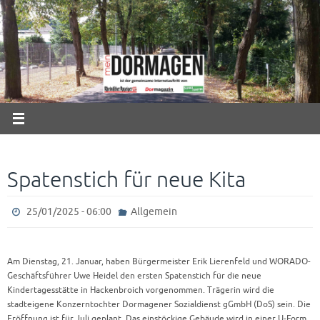
Zum
Inhalt
springen
Spatenstich für neue Kita
25/01/2025 - 06:00
Allgemein
Am Dienstag, 21. Januar, haben Bürgermeister Erik Lierenfeld und WORADO-
Geschäftsführer Uwe Heidel den ersten Spatenstich für die neue
Kindertagesstätte in Hackenbroich vorgenommen. Trägerin wird die
stadteigene Konzerntochter Dormagener Sozialdienst gGmbH (DoS) sein. Die
Eröffnung ist für Juli geplant. Das einstöckige Gebäude wird in einer U-Form