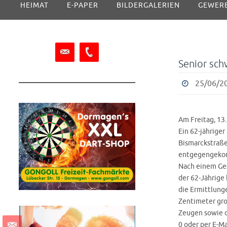
HEIMAT
E-PAPER
BILDERGALERIEN
GEWER
Inhalt
springen
Senior sch
25/06/20
Am Freitag, 13
Ein 62-jährige
Bismarckstraße
entgegengekom
Nach einem Gesp
der 62-Jährige
die Ermittlunge
Zentimeter groß
Zeugen sowie d
0 oder per E-Ma