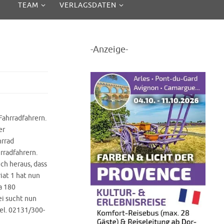
TEAM
VERLAGSDATEN
-Anzeige-
Fahrradfahrern.
er
hrrad
radfahrern.
ch heraus, dass
at 1 hat nun
a 180
ei sucht nun
el. 02131/300-