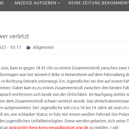
BE
ANZEIGE AUFGEBEN
KEINE ZEITUNG BEKOMMEN?
wer verletzt
25 - 10:17
Allgemein
. Juni, kam es gegen 18.45 Uhr zu einem Zusammenstoß zwischen zwei 
r Dormagen war mit seinem E-Bike in Nievenheim auf dem Fahrradweg d
 in Richtung Delrath unterwegs. Ein Jugendlicher sei ihm auf einem Fa
men. Dabei kam es zu einem Zusammenstoß zwischen den beiden Fahr
räch entfernten sich beide von der Örtlichkeit. Im Nachgang stellte si
 bei dem Zusammenstoß schwer verletzt wurde. Das Verkehrskommissari
n aufgenommen. Der Jugendliche soll circa 16 bis 19 Jahre alt und circ
 sei, von schlanker Statur, er fuhr mit einem weißen Fahrrad. Die Poliz
en jugendlichen Unfallbeteiligten. Diese werden gebeten, sich unter T
il an
poststelle.rhein-kreis-neuss@polizei.nrw.de
zu melden. (
-oli
)