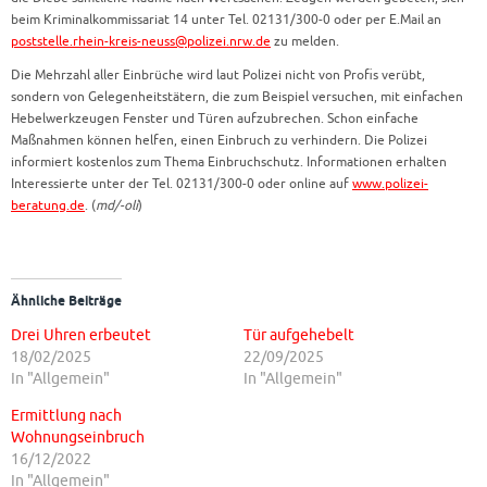
beim Kriminalkommissariat 14 unter Tel. 02131/300-0 oder per E.Mail an
poststelle.rhein-kreis-neuss@polizei.nrw.de
zu melden.
Die Mehrzahl aller Einbrüche wird laut Polizei nicht von Profis verübt,
sondern von Gelegenheitstätern, die zum Beispiel versuchen, mit einfachen
Hebelwerkzeugen Fenster und Türen aufzubrechen. Schon einfache
Maßnahmen können helfen, einen Einbruch zu verhindern. Die Polizei
informiert kostenlos zum Thema Einbruchschutz. Informationen erhalten
Interessierte unter der Tel. 02131/300-0 oder online auf
www.polizei-
beratung.de
. (
md/-oli
)
Ähnliche Beiträge
Drei Uhren erbeutet
Tür aufgehebelt
18/02/2025
22/09/2025
In "Allgemein"
In "Allgemein"
Ermittlung nach
Wohnungseinbruch
16/12/2022
In "Allgemein"