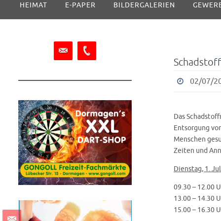
HEIMAT
E-PAPER
BILDERGALERIEN
GEWER
Inhalt
springen
Schadstoff
02/07/20
Das Schadstoff
Entsorgung von 
Menschen gesun
Zeiten und An
Dienstag, 1. Jul
09.30 – 12.00 
13.00 – 14.30 
15.00 – 16.30 