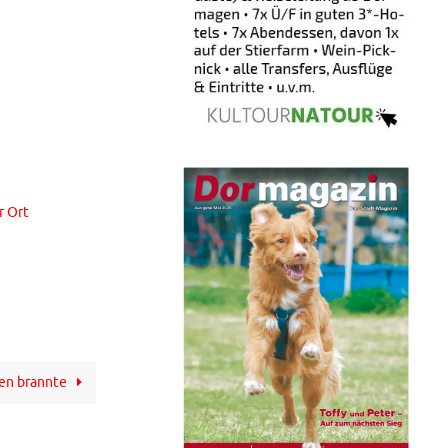
r Ort
en brannte