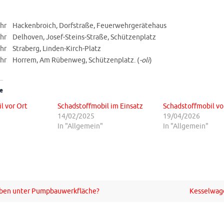
Uhr Hackenbroich, Dorfstraße, Feuerwehrgerätehaus
Uhr Delhoven, Josef-Steins-Straße, Schützenplatz
Uhr Straberg, Linden-Kirch-Platz
Uhr Horrem, Am Rübenweg, Schützenplatz. (
-oli
)
e
l vor Ort
Schadstoffmobil im Einsatz
Schadstoffmobil vo
14/02/2025
19/04/2026
In "Allgemein"
In "Allgemein"
en unter Pumpbauwerkfläche?
Kesselwag