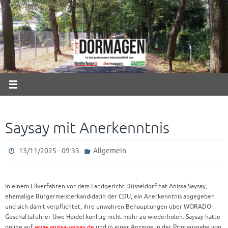
Zum
Inhalt
springen
Saysay mit Anerkenntnis
13/11/2025 - 09:33
Allgemein
In einem Eilverfahren vor dem Landgericht Düsseldorf hat Anissa Saysay,
ehemalige Bürgermeisterkandidatin der CDU, ein Anerkenntnis abgegeben
und sich damit verpflichtet, ihre unwahren Behauptungen über WORADO-
Geschäftsführer Uwe Heidel künftig nicht mehr zu wiederholen. Saysay hatte
online auf
www.anissa-saysay.de
und in einer Anzeige in der Printausgabe von