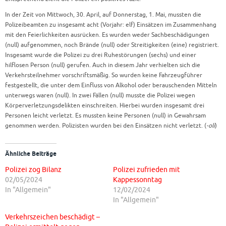
In der Zeit von Mittwoch, 30. April, auf Donnerstag, 1. Mai, mussten die
Polizeibeamten zu insgesamt acht (Vorjahr: elf) Einsätzen im Zusammenhang
mit den Feierlichkeiten ausrücken. Es wurden weder Sachbeschädigungen
(null) aufgenommen, noch Brände (null) oder Streitigkeiten (eine) registriert.
Insgesamt wurde die Polizei zu drei Ruhestörungen (sechs) und einer
hilflosen Person (null) gerufen. Auch in diesem Jahr verhielten sich die
Verkehrsteilnehmer vorschriftsmäßig. So wurden keine Fahrzeugführer
festgestellt, die unter dem Einfluss von Alkohol oder berauschenden Mitteln
unterwegs waren (null). In zwei Fällen (null) musste die Polizei wegen
Körperverletzungsdelikten einschreiten. Hierbei wurden insgesamt drei
Personen leicht verletzt. Es mussten keine Personen (null) in Gewahrsam
genommen werden. Polizisten wurden bei den Einsätzen nicht verletzt. (
-oli
)
Ähnliche Beiträge
Polizei zog Bilanz
Polizei zufrieden mit
02/05/2024
Kappessonntag
In "Allgemein"
12/02/2024
In "Allgemein"
Verkehrszeichen beschädigt –