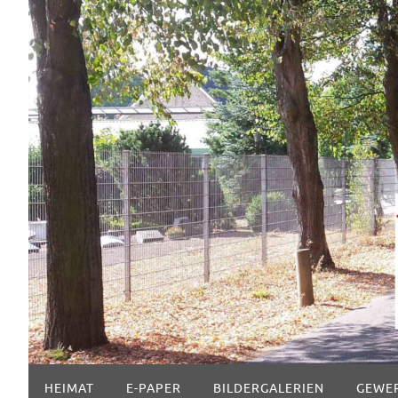
Zum
Inhalt
springen
Zum
HEIMAT
E-PAPER
BILDERGALERIEN
GEWE
Inhalt