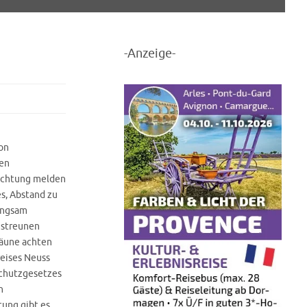
-Anzeige-
on
den
sichtung melden
s, Abstand zu
langsam
mstreunen
ozäune achten
eises Neuss
schutzgesetzes
n
tung gibt es