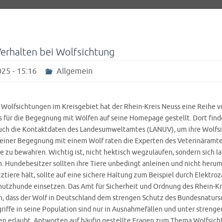
Verhalten bei Wolfsichtung
25 - 15:16
Allgemein
 Wolfsichtungen im Kreisgebiet hat der Rhein-Kreis Neuss eine Reihe v
s für die Begegnung mit Wölfen auf seine Homepage gestellt. Dort fin
auch die Kontaktdaten des Landesumweltamtes (LANUV), um ihre Wolf
 einer Begegnung mit einem Wolf raten die Experten des Veterinäramte
e zu bewahren. Wichtig ist, nicht hektisch wegzulaufen, sondern sich 
. Hundebesitzer sollten ihre Tiere unbedingt anleinen und nicht heru
ztiere hält, sollte auf eine sichere Haltung zum Beispiel durch Elektr
utzhunde einsetzen. Das Amt für Sicherheit und Ordnung des Rhein-Kr
in, dass der Wolf in Deutschland dem strengen Schutz des Bundesnatur
griffe in seine Population sind nur in Ausnahmefällen und unter strenge
n erlaubt. Antworten auf häufig gestellte Fragen zum Thema Wolfsich