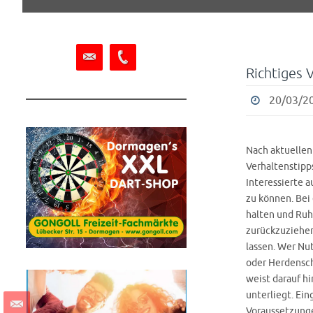
springen
Richtiges 
20/03/20
Nach aktuellen
Verhaltenstipp
Interessierte 
zu können. Bei
halten und Ruh
zurückzuziehen
lassen. Wer Nut
oder Herdensch
weist darauf h
unterliegt. Ein
Voraussetzunge