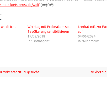
rhein-kreis-neuss.de/wolf
. (
md/-oli
)
e
 wird Licht
Warntag mit Probealarm soll
Landrat ruft zur E
Bevölkerung sensibilisieren
auf
17/08/2018
04/06/2024
In "Dormagen"
In "Allgemein"
 Krankenfahrstuhl gesucht
Trickbetrug