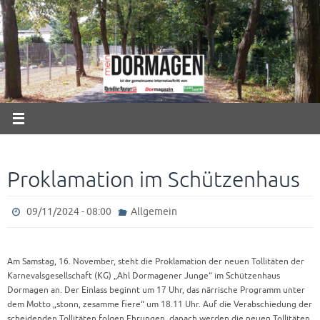
Zum
Inhalt
springen
Proklamation im Schützenhaus
09/11/2024 - 08:00
Allgemein
Am Samstag, 16. November, steht die Proklamation der neuen Tollitäten der
Karnevalsgesellschaft (KG) „Ahl Dormagener Junge“ im Schützenhaus
Dormagen an. Der Einlass beginnt um 17 Uhr, das närrische Programm unter
dem Motto „stonn, zesamme fiere“ um 18.11 Uhr. Auf die Verabschiedung der
scheidenden Tollitäten folgen Ehrungen, danach werden die neuen Tollitäten