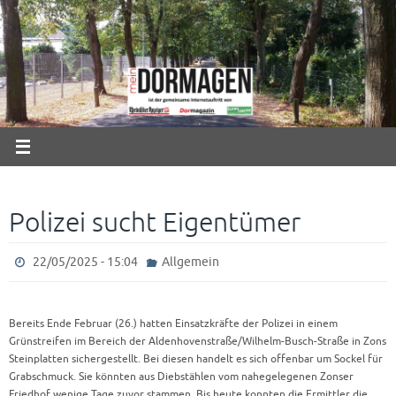
Zum
Inhalt
springen
Polizei sucht Eigentümer
22/05/2025 - 15:04
Allgemein
Bereits Ende Februar (26.) hatten Einsatzkräfte der Polizei in einem
Grünstreifen im Bereich der Aldenhovenstraße/Wilhelm-Busch-Straße in Zons
Steinplatten sichergestellt. Bei diesen handelt es sich offenbar um Sockel für
Grabschmuck. Sie könnten aus Diebstählen vom nahegelegenen Zonser
Friedhof wenige Tage zuvor stammen. Bis heute konnten die Ermittler die